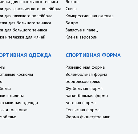
метки для настольного тенниса
Локоть
ки для классического волейбола
Спина
ки для пляжного волейбола
Компрессионная одежда
етки для большого тенниса
Бедро
ки для большого тенниса
Запястье и палец
ки и тележки для мячей
Клеи и аэрозоли
ОРТИВНАЯ ОДЕЖДА
СПОРТИВНАЯ ФОРМА
рты
Разминочная форма
ртивные костюмы
Волейбольная форма
о
Борцовское трико
болки
Футбольная форма
тки и жилеты
Баскетбольная форма
розащитная одежда
Беговая форма
ки и толстовки
Теннисная форма
мобелье
Форма фитнес/тренинг