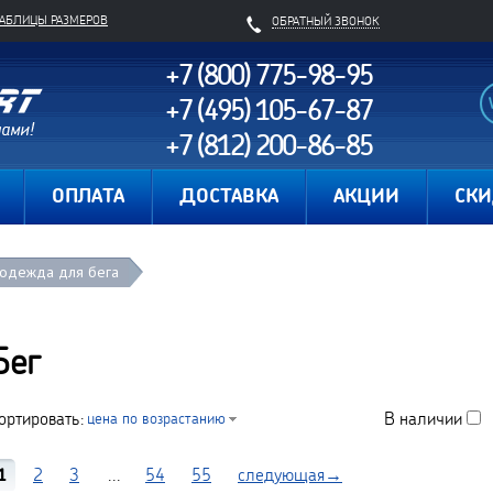
ТАБЛИЦЫ РАЗМЕРОВ
ОБРАТНЫЙ ЗВОНОК
+7 (800) 775-98-95
+7 (495) 105-67-87
+7 (812) 200-86-85
Карта сайта
ОПЛАТА
ДОСТАВКА
АКЦИИ
СК
 одежда для бега
Бег
ортировать:
В наличии
цена по возрастанию
1
2
3
...
54
55
следующая→