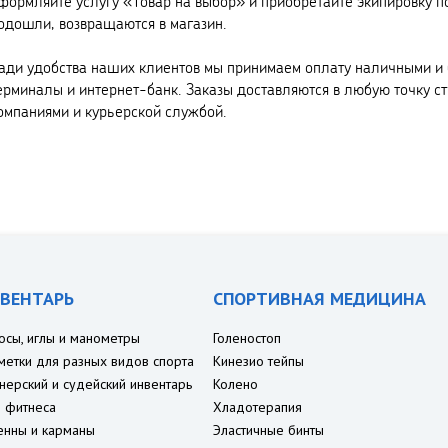
формляйте услугу «Товар на выбор» и приобретайте экипировку п
одошли, возвращаются в магазин.
ади удобства наших клиентов мы принимаем оплату наличными и 
ерминалы и интернет-банк. Заказы доставляются в любую точку с
омпаниями и курьерской службой.
ВЕНТАРЬ
СПОРТИВНАЯ МЕДИЦИНА
осы, иглы и манометры
Голеностоп
метки для разных видов спорта
Кинезио тейпы
нерский и судейский инвентарь
Колено
 фитнеса
Хладотерапия
енны и карманы
Эластичные бинты