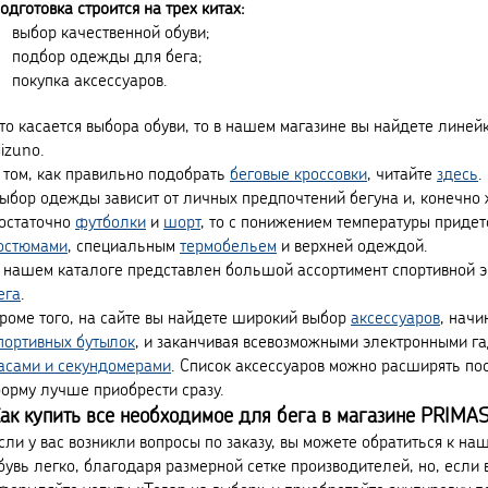
одготовка строится на трех китах:
выбор качественной обуви;
подбор одежды для бега;
покупка аксессуаров.
то касается выбора обуви, то в нашем магазине вы найдете линейк
izuno.
 том, как правильно подобрать
беговые кроссовки
, читайте
здесь
.
ыбор одежды зависит от личных предпочтений бегуна и, конечно ж
остаточно
футболки
и
шорт
, то с понижением температуры придет
остюмами
, специальным
термобельем
и верхней одеждой.
 нашем каталоге представлен большой ассортимент спортивной эк
ега
.
роме того, на сайте вы найдете широкий выбор
аксессуаров
, начи
портивных бутылок
, и заканчивая всевозможными электронными г
асами и секундомерами
. Список аксессуаров можно расширять пос
орму лучше приобрести сразу.
ак купить все необходимое для бега в магазине PRIM
сли у вас возникли вопросы по заказу, вы можете обратиться к н
бувь легко, благодаря размерной сетке производителей, но, если 