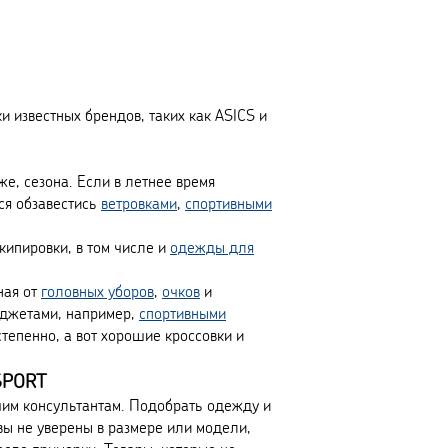
и известных брендов, таких как ASICS и
е, сезона. Если в летнее время
ся обзавестись
ветровками
,
спортивными
ипировки, в том числе и
одежды для
ная от
головных уборов
,
очков
и
аджетами, например,
спортивными
тепенно, а вот хорошие кроссовки и
ASPORT
ашим консультантам. Подобрать одежду и
вы не уверены в размере или модели,