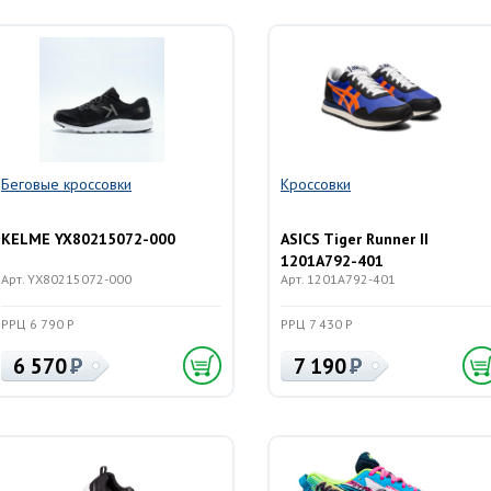
Беговые кроссовки
Кроссовки
KELME YX80215072-000
ASICS Tiger Runner II
1201A792-401
Арт. YX80215072-000
Арт. 1201A792-401
РРЦ 6 790 Р
РРЦ 7 430 Р
6 570
7 190