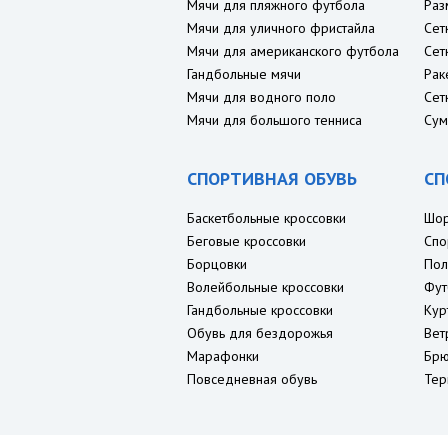
Мячи для пляжного футбола
Раз
Мячи для уличного фристайла
Сет
Мячи для американского футбола
Сет
Гандбольные мячи
Рак
Мячи для водного поло
Сет
Мячи для большого тенниса
Сум
СПОРТИВНАЯ ОБУВЬ
СП
Баскетбольные кроссовки
Шо
Беговые кроссовки
Спо
Борцовки
Пол
Волейбольные кроссовки
Фут
Гандбольные кроссовки
Кур
Обувь для бездорожья
Вет
Марафонки
Брю
Повседневная обувь
Тер