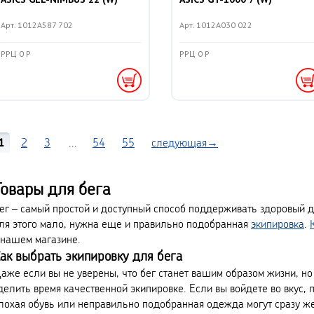
Арт. 1012A587 702
Арт. 1012A030 022
РРЦ 0 Р
РРЦ 0 Р
1
2
3
...
54
55
следующая→
Товары для бега
ег – самый простой и доступный способ поддерживать здоровый ду
ля этого мало, нужна еще и правильно подобранная
экипировка
.
 нашем магазине.
ак выбрать экипировку для бега
аже если вы не уверены, что бег станет вашим образом жизни, но
делить время качественной экипировке. Если вы войдете во вкус, п
лохая обувь или неправильно подобранная одежда могут сразу же