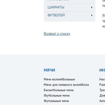
о
п
ШАХМАТЫ
ФУТВОЛЕЙ
Р
т
к
Возврат к списку
МЯЧИ
ИН
Мячи воллейбольные
Нас
Мячи для пляжного волейбола
Раз
Баскетбольные мячи
Тре
Футбольные мячи
Для
Футзальные мячи
Ант