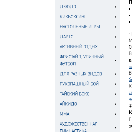
П
ДЗЮДО
КИКБОКСИНГ
НАСТОЛЬНЫЕ ИГРЫ
Ч
ДАРТС
M
АКТИВНЫЙ ОТДЫХ
О
В
ФРИСТАЙЛ, УЛИЧНЫЙ
д
ФУТБОЛ
к
В
ДЛЯ РАЗНЫХ ВИДОВ
б
РУКОПАШНЫЙ БОЙ
К
с
ТАЙСКИЙ БОКС
ч
АЙКИДО
ф
К
MMA
Е
ХУДОЖЕСТВЕННАЯ
о
ГИМНАСТИКА