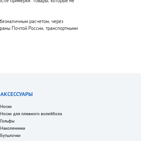
осле примерки. Товары, которые не
безналичным расчетом, через
траны Почтой России, транспортными
АКСЕССУАРЫ
Носки
Носки для пляжного волейбола
Гольфы
Наколенники
Бутылочки