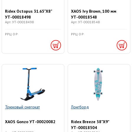
Ridex Octopus 31.65"X8"
XAOS Ivy Brown, 100 мм
УТ-00018498
УТ-00018548
Арт. УТ-00018498
Арт. УТ-00018548
РРЦ 0 Р
РРЦ 0 Р
Трюковый снегокат
Лонгборд
XAOS Gonzo УТ-00020082
Ridex Breeze 38"X9"
УТ-00018504