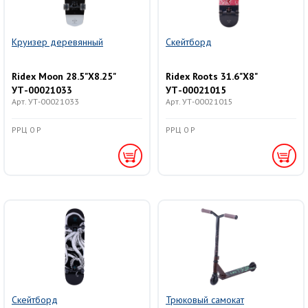
Круизер деревянный
Скейтборд
Ridex Moon 28.5"X8.25"
Ridex Roots 31.6"X8"
УТ-00021033
УТ-00021015
Арт. УТ-00021033
Арт. УТ-00021015
РРЦ 0 Р
РРЦ 0 Р
Скейтборд
Трюковый самокат