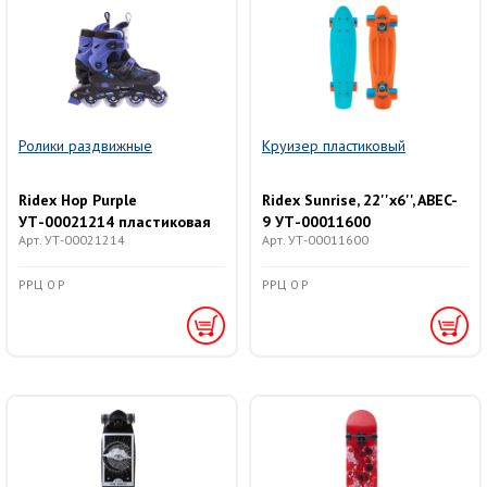
Ролики раздвижные
Круизер пластиковый
Ridex Hop Purple
Ridex Sunrise, 22''x6'', ABEC-
УТ-00021214 пластиковая
9 УТ-00011600
Арт. УТ-00021214
Арт. УТ-00011600
рама
РРЦ 0 Р
РРЦ 0 Р