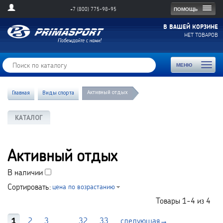
Togg
ПОМОЩЬ
+7 (800) 775-98-95
navig
В ВАШЕЙ КОРЗИНЕ
НЕТ ТОВАРОВ
Toggl
МЕНЮ
naviga
Активный отдых
Главная
Виды спорта
КАТАЛОГ
Активный отдых
В наличии
Сортировать:
цена по возрастанию
Товары
1-4
из
4
1
2
3
...
32
33
следующая→