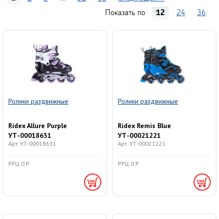
Показать по
12
24
36
Ролики раздвижные
Ролики раздвижные
Ridex Allure Purple
Ridex Remis Blue
УТ-00018631
УТ-00021221
Арт. УТ-00018631
Арт. УТ-00021221
алюминиевая рама
алюминиевая рама
РРЦ 0 Р
РРЦ 0 Р