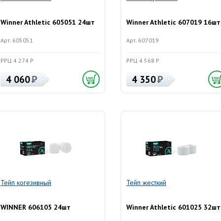
Winner Athletic 605051 24шт
Winner Athletic 607019 16шт
Арт. 605051
Арт. 607019
РРЦ 4 274 Р
РРЦ 4 568 Р
4 060
4 350
Тейп когезивный
Тейп жесткий
WINNER 606105 24шт
Winner Athletic 601025 32шт