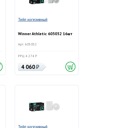
Тейп когезивный
Winner Athletic 605052 16шт
Арт. 605052
РРЦ 4 274 Р
4 060
Тейп когезивный