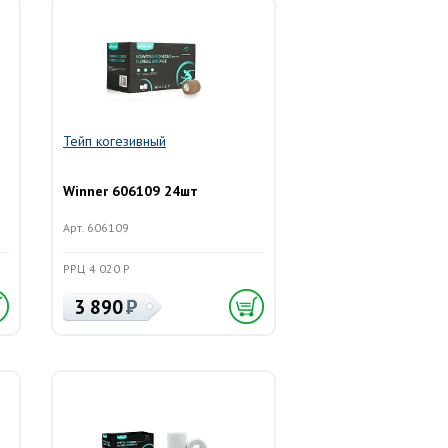
Тейп когезивный
Winner 606109 24шт
Арт. 606109
РРЦ 4 020 Р
3 890