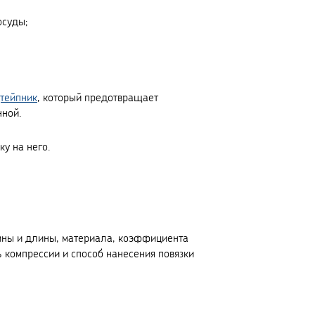
осуды;
тейпник
, который предотвращает
нной.
ку на него.
рины и длины, материала, коэффициента
ь компрессии и способ нанесения повязки