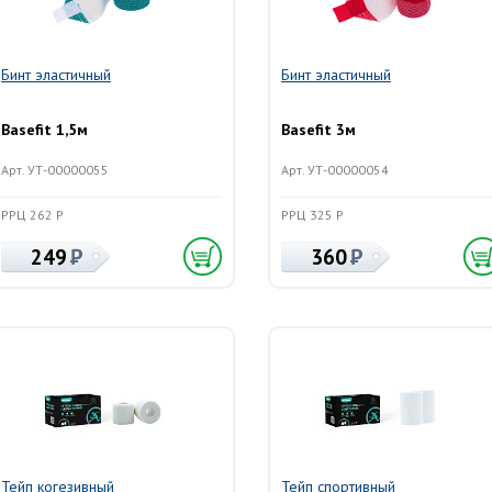
Бинт эластичный
Бинт эластичный
Basefit 1,5м
Basefit 3м
Арт. УТ-00000055
Арт. УТ-00000054
РРЦ 262 Р
РРЦ 325 Р
249
360
Тейп когезивный
Тейп спортивный