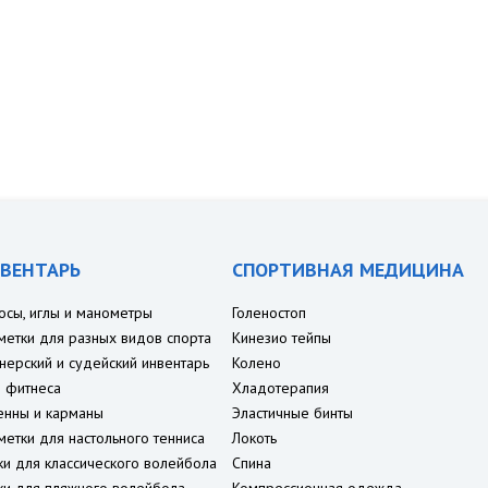
ВЕНТАРЬ
СПОРТИВНАЯ МЕДИЦИНА
осы, иглы и манометры
Голеностоп
метки для разных видов спорта
Кинезио тейпы
нерский и судейский инвентарь
Колено
 фитнеса
Хладотерапия
енны и карманы
Эластичные бинты
метки для настольного тенниса
Локоть
ки для классического волейбола
Спина