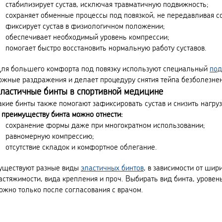
стабилизирует сустав, исключая травматичную подвижность;
сохраняет обменные процессы под повязкой, не передавливая с
фиксирует сустав в физиологичном положении;
обеспечивает необходимый уровень компрессии;
помогает быстро восстановить нормальную работу суставов.
ля большего комфорта под повязку используют специальный
под
ожные раздражения и делает процедуру снятия тейпа безболезне
ластичные бинты в спортивной медицине
акие бинты также помогают зафиксировать сустав и снизить нагруз
 преимуществу бинта можно отнести:
сохранение формы даже при многократном использовании;
равномерную компрессию;
отсутствие складок и комфортное облегание.
уществуют разные виды
эластичных бинтов
, в зависимости от ши
астяжимости, вида крепления и проч. Выбирать вид бинта, уровен
ожно только после согласования с врачом.