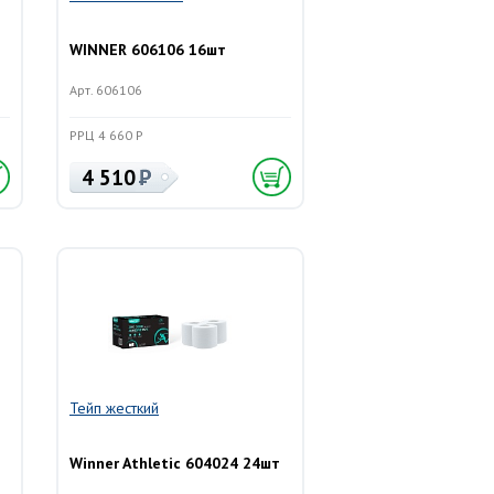
WINNER 606106 16шт
Арт. 606106
РРЦ 4 660 Р
4 510
Тейп жесткий
Winner Athletic 604024 24шт