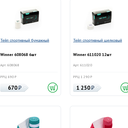
Тейп спортивный бумажный
Тейп спортивный шелковый
Winner 608068 6шт
Winner 611020 12шт
Арт. 608068
Арт. 611020
РРЦ 690 Р
РРЦ 1 290 Р
670
1 250