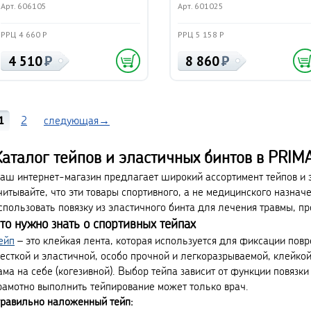
Арт. 606105
Арт. 601025
РРЦ 4 660 Р
РРЦ 5 158 Р
4 510
8 860
1
2
следующая→
Каталог тейпов и эластичных бинтов в PRI
аш интернет-магазин предлагает широкий ассортимент тейпов и 
читывайте, что эти товары спортивного, а не медицинского назначе
спользовать повязку из эластичного бинта для лечения травмы, пр
то нужно знать о спортивных тейпах
ейп
– это клейкая лента, которая используется для фиксации пов
есткой и эластичной, особо прочной и легкоразрываемой, клейкой
ама на себе (когезивной). Выбор тейпа зависит от функции повязки
рамотно выполнить тейпирование может только врач.
равильно наложенный тейп: