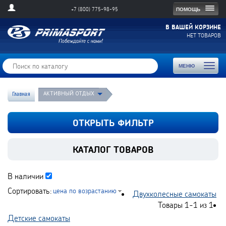
Togg
ПОМОЩЬ
+7 (800) 775-98-95
navig
В ВАШЕЙ КОРЗИНЕ
НЕТ ТОВАРОВ
Toggl
МЕНЮ
naviga
АКТИВНЫЙ ОТДЫХ
Главная
ОТКРЫТЬ ФИЛЬТР
КАТАЛОГ ТОВАРОВ
В наличии
Сортировать:
цена по возрастанию
Двухколесные самокаты
Товары
1-1
из
1
Детские самокаты