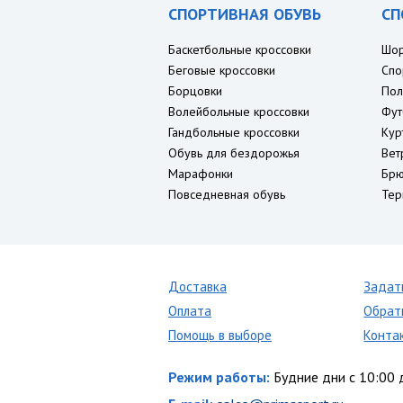
СПОРТИВНАЯ ОБУВЬ
СП
Баскетбольные кроссовки
Шо
Беговые кроссовки
Спо
Борцовки
Пол
Волейбольные кроссовки
Фут
Гандбольные кроссовки
Кур
Обувь для бездорожья
Вет
Марафонки
Брю
Повседневная обувь
Тер
Доставка
Задат
Оплата
Обрат
Помощь в выборе
Конта
Режим работы:
Будние дни с 10:00 