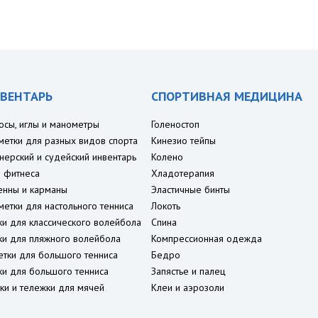
ВЕНТАРЬ
СПОРТИВНАЯ МЕДИЦИНА
осы, иглы и манометры
Голеностоп
метки для разных видов спорта
Кинезио тейпы
нерский и судейский инвентарь
Колено
 фитнеса
Хладотерапия
енны и карманы
Эластичные бинты
метки для настольного тенниса
Локоть
ки для классического волейбола
Спина
ки для пляжного волейбола
Компрессионная одежда
етки для большого тенниса
Бедро
ки для большого тенниса
Запястье и палец
ки и тележки для мячей
Клеи и аэрозоли