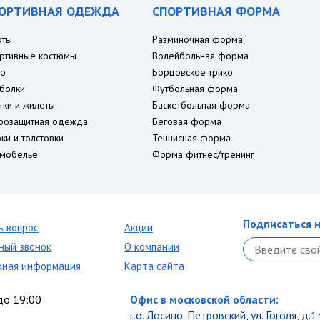
ОРТИВНАЯ ОДЕЖДА
СПОРТИВНАЯ ФОРМА
рты
Разминочная форма
ртивные костюмы
Волейбольная форма
о
Борцовское трико
болки
Футбольная форма
тки и жилеты
Баскетбольная форма
розащитная одежда
Беговая форма
ки и толстовки
Теннисная форма
мобелье
Форма фитнес/тренинг
Подписаться н
ь вопрос
Акции
ный звонок
О компании
кная информация
Карта сайта
до 19:00
Офис в московской области:
г.о. Лосино-Петровский, ул. Гоголя, д.1