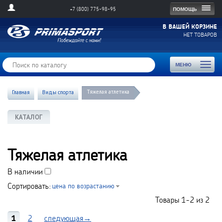
Togg
ПОМОЩЬ
+7 (800) 775-98-95
navig
В ВАШЕЙ КОРЗИНЕ
НЕТ ТОВАРОВ
Toggl
МЕНЮ
naviga
Тяжелая атлетика
Главная
Виды спорта
КАТАЛОГ
Тяжелая атлетика
В наличии
Сортировать:
цена по возрастанию
Товары
1-2
из
2
1
2
следующая→