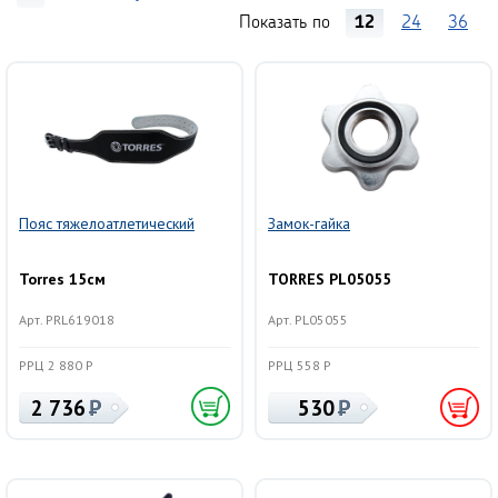
Показать по
12
24
36
Пояс тяжелоатлетический
Замок-гайка
Torres 15см
TORRES PL05055
Арт. PRL619018
Арт. PL05055
РРЦ 2 880 Р
РРЦ 558 Р
2 736
530