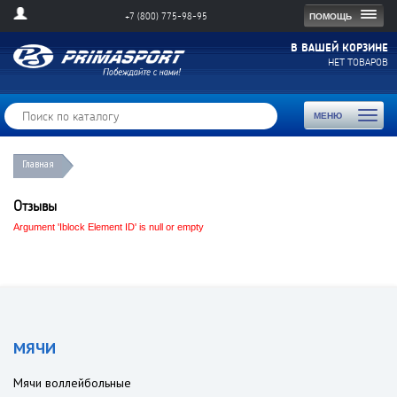
Togg
ПОМОЩЬ
+7 (800) 775-98-95
navig
В ВАШЕЙ КОРЗИНЕ
НЕТ ТОВАРОВ
Toggl
МЕНЮ
naviga
Главная
Отзывы
Argument 'Iblock Element ID' is null or empty
МЯЧИ
Мячи воллейбольные