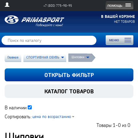
Togg
ПОМОЩЬ
+7 (800) 775-98-95
navig
В ВАШЕЙ КОРЗИНЕ
НЕТ ТОВАРОВ
Toggl
МЕНЮ
naviga
Шиповки
Главная
СПОРТИВНАЯ ОБУВЬ
ОТКРЫТЬ ФИЛЬТР
КАТАЛОГ ТОВАРОВ
В наличии
Сортировать:
цена по возрастанию
Товары
1-0
из
0
Шиповки