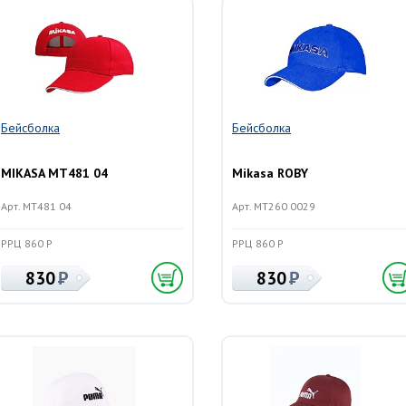
Бейсболка
Бейсболка
MIKASA MT481 04
Mikasa ROBY
Арт. MT481 04
Арт. MT260 0029
РРЦ 860 Р
РРЦ 860 Р
830
830