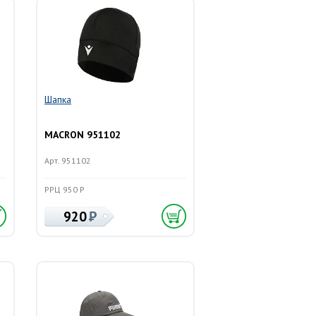
Шапка
MACRON 951102
Арт. 951102
РРЦ 950 Р
920