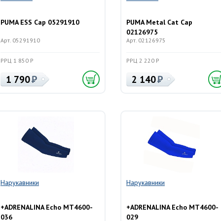
PUMA ESS Cap 05291910
PUMA Metal Cat Cap
02126975
Арт. 05291910
Арт. 02126975
РРЦ 1 850 Р
РРЦ 2 220 Р
1 790
2 140
Нарукавники
Нарукавники
+ADRENALINA Echo MT4600-
+ADRENALINA Echo MT4600-
036
029