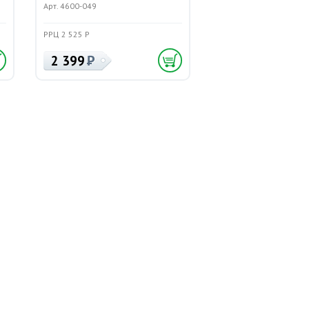
Арт. 4600-049
РРЦ 2 525 Р
2 399