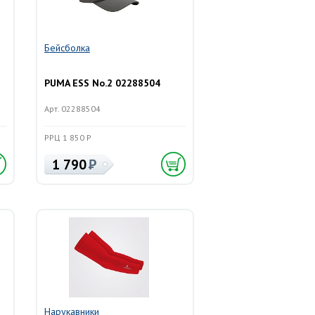
Бейсболка
PUMA ESS No.2 02288504
Арт. 02288504
РРЦ 1 850 Р
1 790
Нарукавники