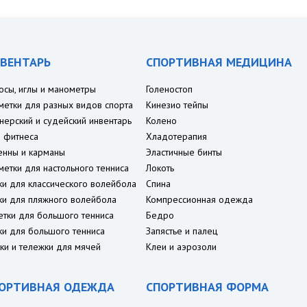
ВЕНТАРЬ
СПОРТИВНАЯ МЕДИЦИНА
осы, иглы и манометры
Голеностоп
метки для разных видов спорта
Кинезио тейпы
нерский и судейский инвентарь
Колено
 фитнеса
Хладотерапия
енны и карманы
Эластичные бинты
метки для настольного тенниса
Локоть
ки для классического волейбола
Спина
ки для пляжного волейбола
Компрессионная одежда
етки для большого тенниса
Бедро
ки для большого тенниса
Запястье и палец
ки и тележки для мячей
Клеи и аэрозоли
ОРТИВНАЯ ОДЕЖДА
СПОРТИВНАЯ ФОРМА