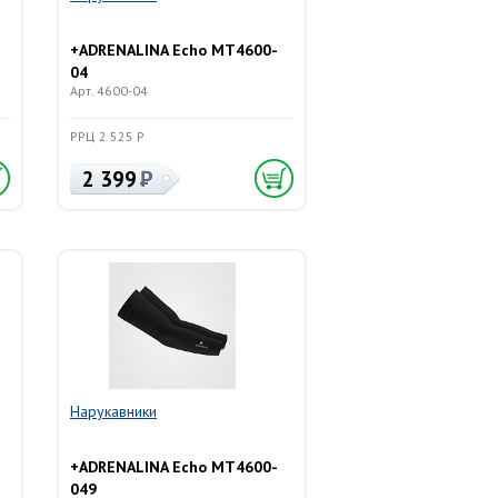
+ADRENALINA Echo MT4600-
04
Арт. 4600-04
РРЦ 2 525 Р
2 399
Нарукавники
+ADRENALINA Echo MT4600-
049