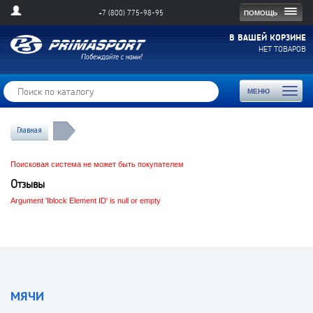
Togg
ПОМОЩЬ
+7 (800) 775-98-95
navig
В ВАШЕЙ КОРЗИНЕ
НЕТ ТОВАРОВ
Toggl
МЕНЮ
naviga
Главная
Поисковая система не может быть покупателем
Отзывы
Argument 'Iblock Element ID' is null or empty
МЯЧИ