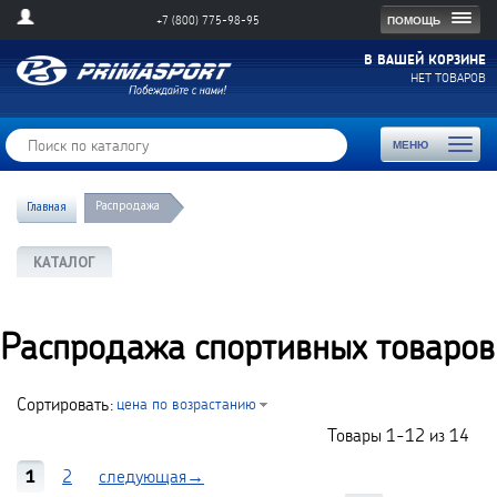
Togg
ПОМОЩЬ
+7 (800) 775-98-95
navig
В ВАШЕЙ КОРЗИНЕ
НЕТ ТОВАРОВ
Toggl
МЕНЮ
naviga
Распродажа
Главная
КАТАЛОГ
Распродажа спортивных товаров
Сортировать:
цена по возрастанию
Товары
1-12
из
14
1
2
следующая→