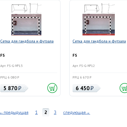
Сетка для гандбола и футзала
Сетка для гандбола и футзала
FS
FS
Арт. FS-G-№13
Арт. FS-G-№12
РРЦ 6 080 Р
РРЦ 6 670 Р
5 870
6 450
←предыдущая
1
2
3
следующая→