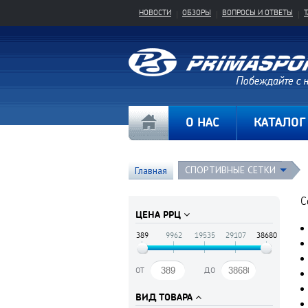
НОВОСТИ
ОБЗОРЫ
ВОПРОСЫ И ОТВЕТЫ
О НАС
КАТАЛОГ
СПОРТИВНЫЕ СЕТКИ
Главная
С
ЦЕНА РРЦ
389
9962
19535
29107
38680
от
до
ВИД ТОВАРА