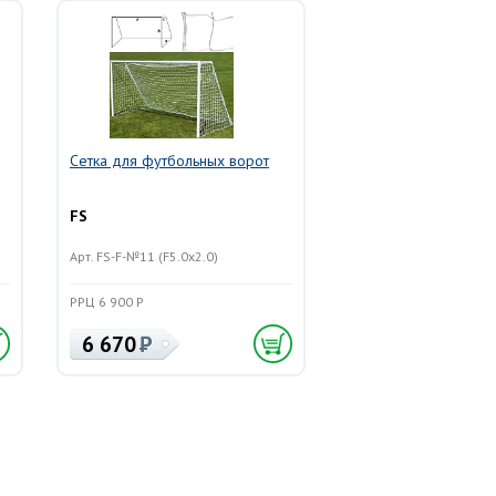
Сетка для футбольных ворот
FS
Арт. FS-F-№11 (F5.0x2.0)
РРЦ 6 900 Р
6 670