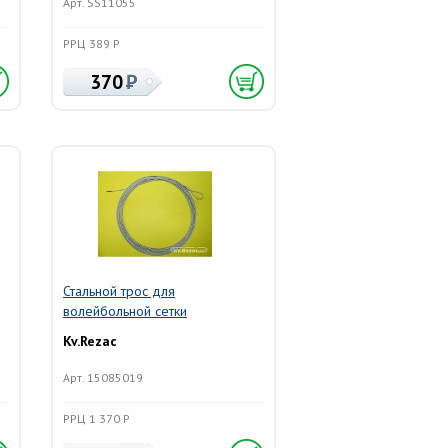
Арт. SS11055
РРЦ 389 Р
370
Стальной трос для
волейбольной сетки
Kv.Rezac
Арт. 15085019
РРЦ 1 370 Р