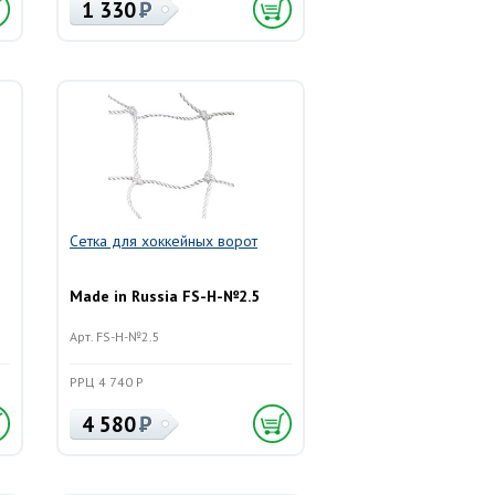
1 330
Сетка для хоккейных ворот
Made in Russia FS-H-№2.5
Арт. FS-H-№2.5
РРЦ 4 740 Р
4 580