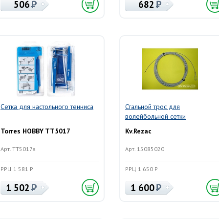
506
682
Сетка для настольного тенниса
Стальной трос для
волейбольной сетки
Torres HOBBY TT5017
Kv.Rezac
Арт. TT5017a
Арт. 15085020
РРЦ 1 581 Р
РРЦ 1 650 Р
1 502
1 600