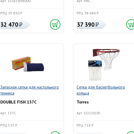
Арт. 15015898000
Арт. VNC
РРЦ 35 830 Р
РРЦ 38 680 Р
32 470
37 390
Запасная сетка для настольного
Сетка для баскетбольного
тенниса
кольца
DOUBLE FISH 137C
Torres
Арт. 137C
Арт. SS110105
РРЦ 533 Р
РРЦ 718 Р