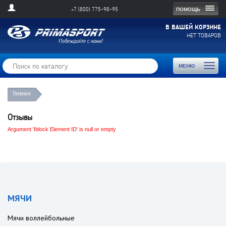
Togg
ПОМОЩЬ
+7 (800) 775-98-95
navig
В ВАШЕЙ КОРЗИНЕ
НЕТ ТОВАРОВ
Toggl
МЕНЮ
naviga
Главная
Отзывы
Argument 'Iblock Element ID' is null or empty
МЯЧИ
Мячи воллейбольные