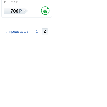
РРЦ 743 Р
706
←предыдущая
1
2