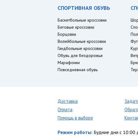
СПОРТИВНАЯ ОБУВЬ
СП
Баскетбольные кроссовки
Шо
Беговые кроссовки
Спо
Борцовки
Пол
Волейбольные кроссовки
Фут
Гандбольные кроссовки
Кур
Обувь для бездорожья
Вет
Марафонки
Брю
Повседневная обувь
Тер
Доставка
Задат
Оплата
Обрат
Помощь в выборе
Конта
Режим работы:
Будние дни с 10:00 