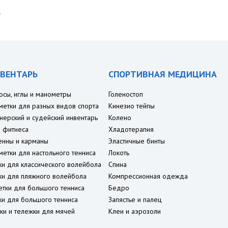
е
ВЕНТАРЬ
СПОРТИВНАЯ МЕДИЦИНА
осы, иглы и манометры
Голеностоп
метки для разных видов спорта
Кинезио тейпы
нерский и судейский инвентарь
Колено
 фитнеса
Хладотерапия
енны и карманы
Эластичные бинты
метки для настольного тенниса
Локоть
ки для классического волейбола
Спина
ки для пляжного волейбола
Компрессионная одежда
етки для большого тенниса
Бедро
ки для большого тенниса
Запястье и палец
ки и тележки для мячей
Клеи и аэрозоли