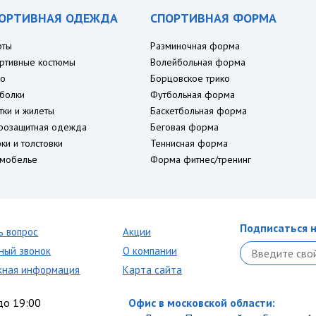
ОРТИВНАЯ ОДЕЖДА
СПОРТИВНАЯ ФОРМА
рты
Разминочная форма
ртивные костюмы
Волейбольная форма
о
Борцовское трико
болки
Футбольная форма
тки и жилеты
Баскетбольная форма
розащитная одежда
Беговая форма
ки и толстовки
Теннисная форма
мобелье
Форма фитнес/тренинг
Подписаться н
ь вопрос
Акции
ный звонок
О компании
кная информация
Карта сайта
до 19:00
Офис в московской области: