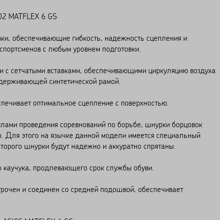
02 MATFLEX 6 GS
вки, обеспечивающие гибкость, надежность сцепления и
 спортсменов с любым уровнем подготовки.
жи с сетчатыми вставками, обеспечивающими циркуляцию воздуха
ддерживающей синтетической рамой.
спечивает оптимальное сцепление с поверхностью.
илами проведения соревнований по борьбе, шнурки борцовок
 Для этого на язычке данной модели имеется специальный
торого шнурки будут надежно и аккуратно спрятаны.
о каучука, продлевающего срок службы обуви.
строчен и соединен со средней подошвой, обеспечивает