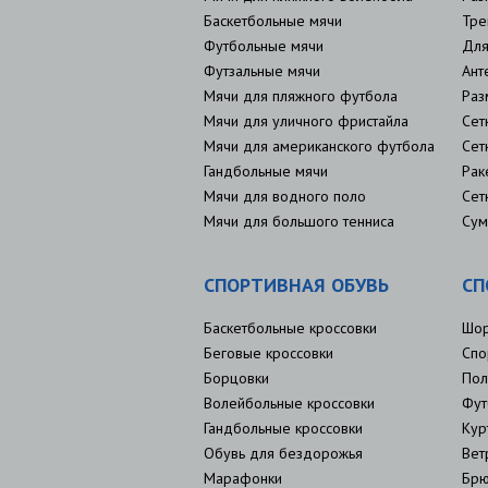
Баскетбольные мячи
Тре
Футбольные мячи
Для
Футзальные мячи
Ант
Мячи для пляжного футбола
Раз
Мячи для уличного фристайла
Сет
Мячи для американского футбола
Сет
Гандбольные мячи
Рак
Мячи для водного поло
Сет
Мячи для большого тенниса
Сум
СПОРТИВНАЯ ОБУВЬ
СП
Баскетбольные кроссовки
Шо
Беговые кроссовки
Спо
Борцовки
Пол
Волейбольные кроссовки
Фут
Гандбольные кроссовки
Кур
Обувь для бездорожья
Вет
Марафонки
Брю