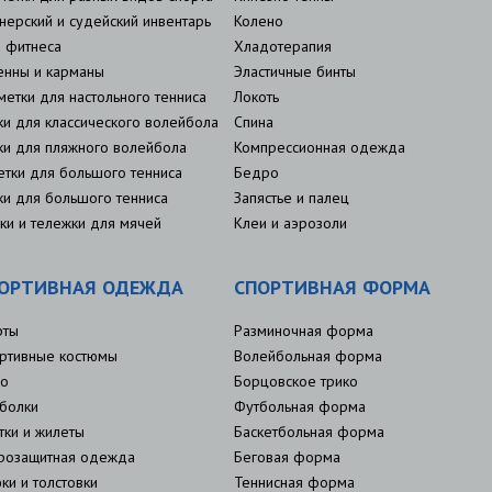
нерский и судейский инвентарь
Колено
 фитнеса
Хладотерапия
енны и карманы
Эластичные бинты
метки для настольного тенниса
Локоть
ки для классического волейбола
Спина
ки для пляжного волейбола
Компрессионная одежда
етки для большого тенниса
Бедро
ки для большого тенниса
Запястье и палец
ки и тележки для мячей
Клеи и аэрозоли
ОРТИВНАЯ ОДЕЖДА
СПОРТИВНАЯ ФОРМА
рты
Разминочная форма
ртивные костюмы
Волейбольная форма
о
Борцовское трико
болки
Футбольная форма
тки и жилеты
Баскетбольная форма
розащитная одежда
Беговая форма
ки и толстовки
Теннисная форма