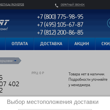
ТАБЛИЦЫ РАЗМЕРОВ
ОБРАТНЫЙ ЗВОНОК
+7 (800) 775-98-95
+7 (495) 105-67-87
+7 (812) 200-86-85
Карта сайта
ОПЛАТА
ДОСТАВКА
АКЦИИ
СК
орцовки
РРЦ: 0 Р
Товара нет в наличии.
S
Подробности уточняйте
07 402
у менеджера.
2
Выбор местоположения доставки
Сравнить
Нет в наличии