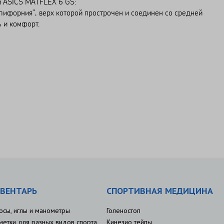
и ASICS MATFLEX 6 GS:
Калифорния", верх которой прострочен и соединен со средней
 и комфорт.
ВЕНТАРЬ
СПОРТИВНАЯ МЕДИЦИНА
осы, иглы и манометры
Голеностоп
метки для разных видов спорта
Кинезио тейпы