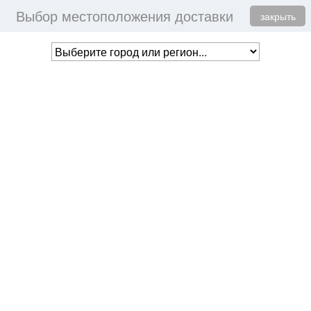
Выбор местоположения доставки
Togg
ПОМОЩЬ
+7 (800) 775-98-95
закрыть
navig
В ВАШЕЙ КОРЗИНЕ
НЕТ ТОВАРОВ
Toggl
МЕНЮ
naviga
Борцовки
Главная
СПОРТИВНАЯ ОБУВЬ
Обувь для борьбы ASICS MATFLEX 6
1081A021 601
Артикул: 1081A021 601