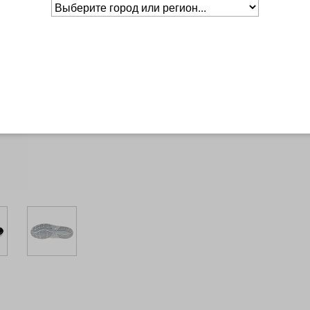
Размер
US
UK
CM
RUS
Таблица
10,5
размеров
Основное о товаре