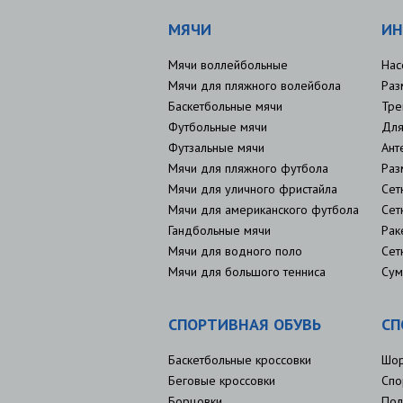
МЯЧИ
ИН
Мячи воллейбольные
Нас
Мячи для пляжного волейбола
Раз
Баскетбольные мячи
Тре
Футбольные мячи
Для
Футзальные мячи
Ант
Мячи для пляжного футбола
Раз
Мячи для уличного фристайла
Сет
Мячи для американского футбола
Сет
Гандбольные мячи
Рак
Мячи для водного поло
Сет
Мячи для большого тенниса
Сум
СПОРТИВНАЯ ОБУВЬ
СП
Баскетбольные кроссовки
Шо
Беговые кроссовки
Спо
Борцовки
Пол