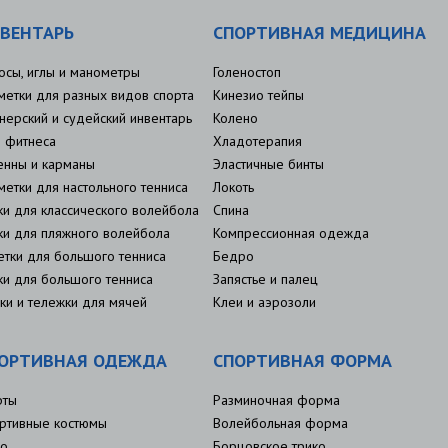
ВЕНТАРЬ
СПОРТИВНАЯ МЕДИЦИНА
осы, иглы и манометры
Голеностоп
метки для разных видов спорта
Кинезио тейпы
нерский и судейский инвентарь
Колено
 фитнеса
Хладотерапия
енны и карманы
Эластичные бинты
метки для настольного тенниса
Локоть
ки для классического волейбола
Спина
ки для пляжного волейбола
Компрессионная одежда
етки для большого тенниса
Бедро
ки для большого тенниса
Запястье и палец
ки и тележки для мячей
Клеи и аэрозоли
ОРТИВНАЯ ОДЕЖДА
СПОРТИВНАЯ ФОРМА
рты
Разминочная форма
ртивные костюмы
Волейбольная форма
о
Борцовское трико