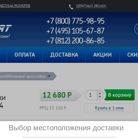
ТАБЛИЦЫ РАЗМЕРОВ
ОБРАТНЫЙ ЗВОНОК
+7 (800) 775-98-95
+7 (495) 105-67-87
+7 (812) 200-86-85
Карта сайта
ОПЛАТА
ДОСТАВКА
АКЦИИ
СК
олейбольные кроссовки
12 680 Р
В корзину
ки
4
РРЦ: 13 110 Р
Купить в 1 клик
Сравнить
В наличии
Выбор местоположения доставки