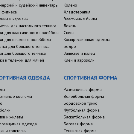
нерский и судейский инвентарь
Колено
 фитнеса
Хладотерапия
енны и карманы
Эластичные бинты
метки для настольного тенниса
Локоть
ки для классического волейбола
Спина
ки для пляжного волейбола
Компрессионная одежда
етки для большого тенниса
Бедро
ки для большого тенниса
Запястье и палец
ки и тележки для мячей
Клеи и аэрозоли
ОРТИВНАЯ ОДЕЖДА
СПОРТИВНАЯ ФОРМА
рты
Разминочная форма
ртивные костюмы
Волейбольная форма
о
Борцовское трико
болки
Футбольная форма
тки и жилеты
Баскетбольная форма
розащитная одежда
Беговая форма
ки и толстовки
Теннисная форма