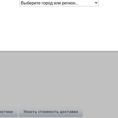
Основное о товаре
Бренд
Babolat
Уровень
Тренировочный
истики
Узнать стоимость доставки