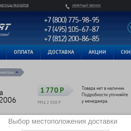
ТАБЛИЦЫ РАЗМЕРОВ
ОБРАТНЫЙ ЗВОНОК
+7 (800) 775-98-95
+7 (495) 105-67-87
+7 (812) 200-86-85
Карта сайта
ОПЛАТА
ДОСТАВКА
АКЦИИ
СК
минтона
Товара нет в наличии.
1 770 Р
а
Подробности уточняйте
62006
у менеджера.
РРЦ: 2 050 Р
Выбор местоположения доставки
Сравнить
Нет в наличии