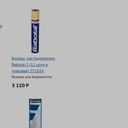
у.
Воланы для бадминтона
Babolat 3 (12 штук в
упаковке) 551026
Воланы для бадминтона
3 120 Р