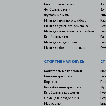
Баскетбольные мячи
Тре
Футбольные мячи
Для
Футзальные мячи
Ант
Мячи для пляжного футбола
Раз
Мячи для уличного фристайла
Сет
Мячи для американского футбола
Сет
Гандбольные мячи
Рак
Мячи для водного поло
Сет
Мячи для большого тенниса
Сум
СПОРТИВНАЯ ОБУВЬ
СП
Баскетбольные кроссовки
Шо
Беговые кроссовки
Спо
Борцовки
Пол
Волейбольные кроссовки
Фут
Гандбольные кроссовки
Кур
Обувь для бездорожья
Вет
Марафонки
Брю