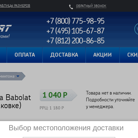
ТАБЛИЦЫ РАЗМЕРОВ
ОБРАТНЫЙ ЗВОНОК
+7 (800) 775-98-95
+7 (495) 105-67-87
+7 (812) 200-86-85
Карта сайта
ОПЛАТА
ДОСТАВКА
АКЦИИ
СК
минтона
Товара нет в наличии.
1 040 Р
а Babolat
Подробности уточняйте
ковке)
у менеджера.
РРЦ: 1 180 Р
Выбор местоположения доставки
Сравнить
Нет в наличии