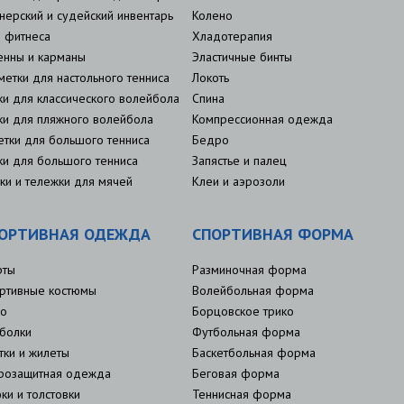
нерский и судейский инвентарь
Колено
 фитнеса
Хладотерапия
енны и карманы
Эластичные бинты
метки для настольного тенниса
Локоть
ки для классического волейбола
Спина
ки для пляжного волейбола
Компрессионная одежда
етки для большого тенниса
Бедро
ки для большого тенниса
Запястье и палец
ки и тележки для мячей
Клеи и аэрозоли
ОРТИВНАЯ ОДЕЖДА
СПОРТИВНАЯ ФОРМА
рты
Разминочная форма
ртивные костюмы
Волейбольная форма
о
Борцовское трико
болки
Футбольная форма
тки и жилеты
Баскетбольная форма
розащитная одежда
Беговая форма
ки и толстовки
Теннисная форма