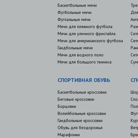
Баскетбольные мячи
Тре
Футбольные мячи
Для
Футзальные мячи
Ант
Мячи для пляжного футбола
Раз
Мячи для уличного фристайла
Сет
Мячи для американского футбола
Сет
Гандбольные мячи
Рак
Мячи для водного поло
Сет
Мячи для большого тенниса
Сум
СПОРТИВНАЯ ОБУВЬ
СП
Баскетбольные кроссовки
Шо
Беговые кроссовки
Спо
Борцовки
Пол
Волейбольные кроссовки
Фут
Гандбольные кроссовки
Кур
Обувь для бездорожья
Вет
Марафонки
Брю