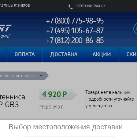
ТАБЛИЦЫ РАЗМЕРОВ
ОБРАТНЫЙ ЗВОНОК
+7 (800) 775-98-95
+7 (495) 105-67-87
+7 (812) 200-86-85
Карта сайта
ОПЛАТА
ДОСТАВКА
АКЦИИ
СК
ля большого тенниса
Товара нет в наличии.
4 920 Р
тенниса
Подробности уточняйте
MP GR3
у менеджера.
РРЦ: 5 090 Р
Выбор местоположения доставки
Сравнить
Нет в наличии