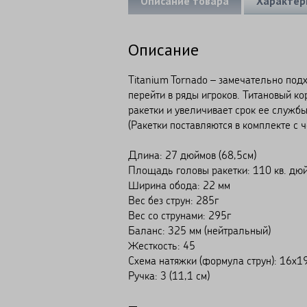
Описание товара
Характер
Описание
Titanium Tornado – замечательно под
перейти в ряды игроков. Титановый к
ракетки и увеличивает срок ее службы
(Ракетки поставляются в комплекте с ч
Длина: 27 дюймов (68,5см)
Площадь головы ракетки: 110 кв. дюй
Ширина обода: 22 мм
Вес без струн: 285г
Вес со струнами: 295г
Баланс: 325 мм (нейтральный)
Жесткость: 45
Схема натяжки (формула струн): 16x1
Ручка: 3 (11,1 см)