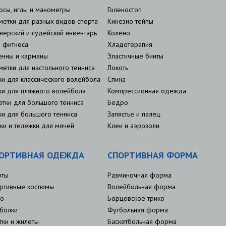
осы, иглы и манометры
Голеностоп
метки для разных видов спорта
Кинезио тейпы
нерский и судейский инвентарь
Колено
 фитнеса
Хладотерапия
енны и карманы
Эластичные бинты
метки для настольного тенниса
Локоть
ки для классического волейбола
Спина
ки для пляжного волейбола
Компрессионная одежда
етки для большого тенниса
Бедро
ки для большого тенниса
Запястье и палец
ки и тележки для мячей
Клеи и аэрозоли
ОРТИВНАЯ ОДЕЖДА
СПОРТИВНАЯ ФОРМА
рты
Разминочная форма
ртивные костюмы
Волейбольная форма
о
Борцовское трико
болки
Футбольная форма
тки и жилеты
Баскетбольная форма