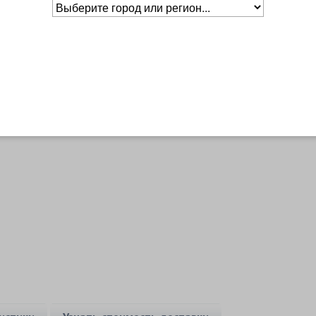
Основное о товаре
Бренд
Head
Уровень
Любительский
Основной цвет
Черный