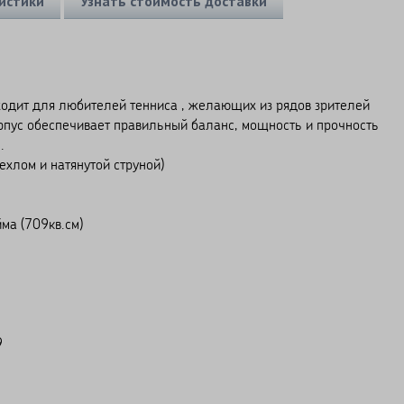
истики
Узнать стоимость доставки
ходит для любителей тенниса , желающих из рядов зрителей
орпус обеспечивает правильный баланс, мощность и прочность
.
ехлом и натянутой струной)
ма (709кв.см)
9