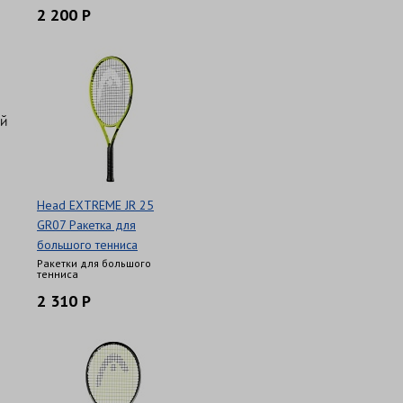
2 200 Р
ый
Head EXTREME JR 25
GR07 Ракетка для
большого тенниса
Ракетки для большого
тенниса
2 310 Р