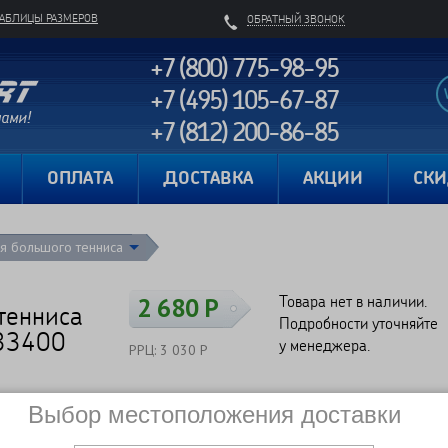
ТАБЛИЦЫ РАЗМЕРОВ
ОБРАТНЫЙ ЗВОНОК
+7 (800) 775-98-95
+7 (495) 105-67-87
+7 (812) 200-86-85
Карта сайта
ОПЛАТА
ДОСТАВКА
АКЦИИ
СК
ля большого тенниса
Товара нет в наличии.
2 680 Р
тенниса
Подробности уточняйте
233400
у менеджера.
РРЦ: 3 030 Р
Выбор местоположения доставки
Сравнить
Нет в наличии