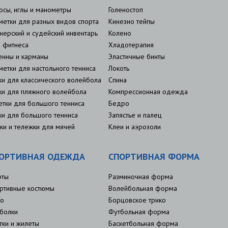
осы, иглы и манометры
Голеностоп
метки для разных видов спорта
Кинезио тейпы
нерский и судейский инвентарь
Колено
 фитнеса
Хладотерапия
енны и карманы
Эластичные бинты
метки для настольного тенниса
Локоть
ки для классического волейбола
Спина
ки для пляжного волейбола
Компрессионная одежда
етки для большого тенниса
Бедро
ки для большого тенниса
Запястье и палец
ки и тележки для мячей
Клеи и аэрозоли
ОРТИВНАЯ ОДЕЖДА
СПОРТИВНАЯ ФОРМА
рты
Разминочная форма
ртивные костюмы
Волейбольная форма
о
Борцовское трико
болки
Футбольная форма
тки и жилеты
Баскетбольная форма