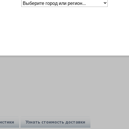
Основное о товаре
Бренд
Head
Уровень
Любительский
Основной цвет
Синий
истики
Узнать стоимость доставки