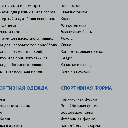
осы, иглы и манометры
Голеностоп
метки для разных видов спорта
Кинезио тейпы
нерский и судейский инвентарь
Колено
 фитнеса
Хладотерапия
енны и карманы
Эластичные бинты
метки для настольного тенниса
Локоть
ки для классического волейбола
Спина
ки для пляжного волейбола
Компрессионная одежда
етки для большого тенниса
Бедро
ки для большого тенниса
Запястье и палец
ки и тележки для мячей
Клеи и аэрозоли
ОРТИВНАЯ ОДЕЖДА
СПОРТИВНАЯ ФОРМА
рты
Разминочная форма
ртивные костюмы
Волейбольная форма
о
Борцовское трико
болки
Футбольная форма
тки и жилеты
Баскетбольная форма