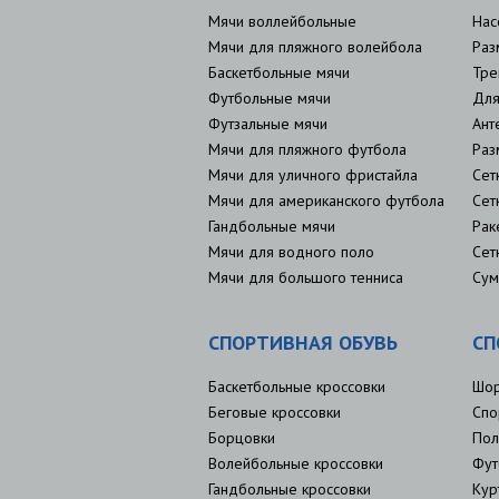
Мячи воллейбольные
Нас
Мячи для пляжного волейбола
Раз
Баскетбольные мячи
Тре
Футбольные мячи
Для
Футзальные мячи
Ант
Мячи для пляжного футбола
Раз
Мячи для уличного фристайла
Сет
Мячи для американского футбола
Сет
Гандбольные мячи
Рак
Мячи для водного поло
Сет
Мячи для большого тенниса
Сум
СПОРТИВНАЯ ОБУВЬ
СП
Баскетбольные кроссовки
Шо
Беговые кроссовки
Спо
Борцовки
Пол
Волейбольные кроссовки
Фут
Гандбольные кроссовки
Кур