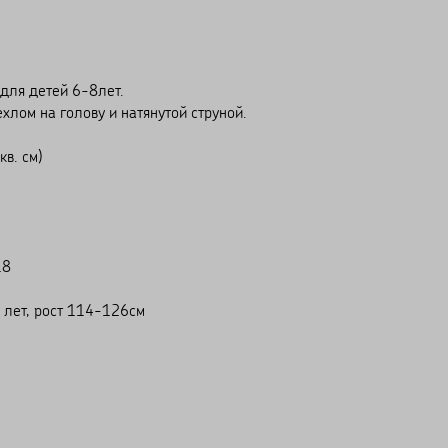
 для детей 6-8лет.
ехлом на голову и натянутой струной.
в. см)
18
 лет, рост 114-126см