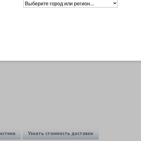
Основное о товаре
Бренд
Babolat
Основной цвет
Сине-оранжевый
истики
Узнать стоимость доставки