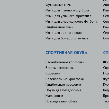
Футзальные мячи
Ант
Мячи для пляжного футбола
Раз
Мячи для уличного фристайла
Сет
Мячи для американского футбола
Сет
Гандбольные мячи
Рак
Мячи для водного поло
Сет
Мячи для большого тенниса
Сум
СПОРТИВНАЯ ОБУВЬ
СП
Баскетбольные кроссовки
Шо
Беговые кроссовки
Спо
Борцовки
Пол
Волейбольные кроссовки
Фут
Гандбольные кроссовки
Кур
Обувь для бездорожья
Вет
Марафонки
Брю
Повседневная обувь
Тер