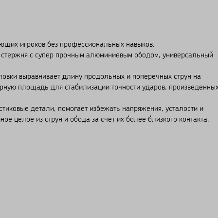
нающих игроков без профессиональных навыков.
о стержня с супер прочным алюминиевым ободом, универсальный
ловки выравнивает длину продольных и поперечных струн на
арную площадь для стабилизации точности ударов, произведенны
стиковые детали, помогает избежать напряжения, усталости и
ное целое из струн и обода за счет их более близкого контакта.