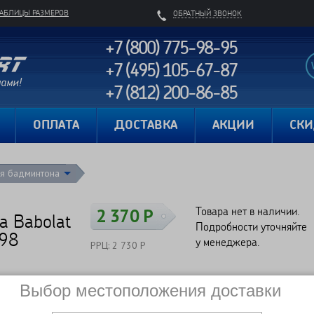
ТАБЛИЦЫ РАЗМЕРОВ
ОБРАТНЫЙ ЗВОНОК
+7 (800) 775-98-95
+7 (495) 105-67-87
+7 (812) 200-86-85
Карта сайта
ОПЛАТА
ДОСТАВКА
АКЦИИ
СК
ля бадминтона
Товара нет в наличии.
2 370 Р
а Babolat
Подробности уточняйте
298
у менеджера.
РРЦ: 2 730 Р
Выбор местоположения доставки
Сравнить
Нет в наличии