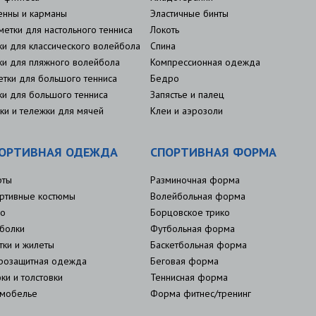
енны и карманы
Эластичные бинты
метки для настольного тенниса
Локоть
ки для классического волейбола
Спина
ки для пляжного волейбола
Компрессионная одежда
етки для большого тенниса
Бедро
ки для большого тенниса
Запястье и палец
ки и тележки для мячей
Клеи и аэрозоли
ОРТИВНАЯ ОДЕЖДА
СПОРТИВНАЯ ФОРМА
рты
Разминочная форма
ртивные костюмы
Волейбольная форма
о
Борцовское трико
болки
Футбольная форма
тки и жилеты
Баскетбольная форма
розащитная одежда
Беговая форма
ки и толстовки
Теннисная форма
мобелье
Форма фитнес/тренинг