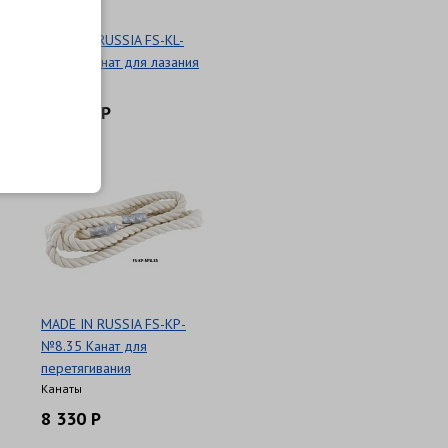
MADE IN RUSSIA FS-KL-
№8.50 Канат для лазания
Канаты
16 040 Р
MADE IN RUSSIA FS-KP-
№8.35 Канат для
перетягивания
Канаты
8 330 Р