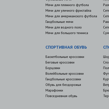
Мячи для пляжного футбола
Раз
Мячи для уличного фристайла
Сет
Мячи для американского футбола
Сет
Гандбольные мячи
Рак
Мячи для водного поло
Сет
Мячи для большого тенниса
Сум
СПОРТИВНАЯ ОБУВЬ
СП
Баскетбольные кроссовки
Шо
Беговые кроссовки
Спо
Борцовки
Пол
Волейбольные кроссовки
Фут
Гандбольные кроссовки
Кур
Обувь для бездорожья
Вет
Марафонки
Брю
Повседневная обувь
Тер