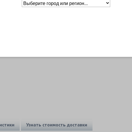
Основное о товаре
Бренд
Made in Russia
Уровень
Универсальный
Основной цвет
Белый
истики
Узнать стоимость доставки