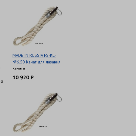
MADE IN RUSSIA FS-KL-
№6.50 Канат для лазания
о
Канаты
10 920 Р
на
и