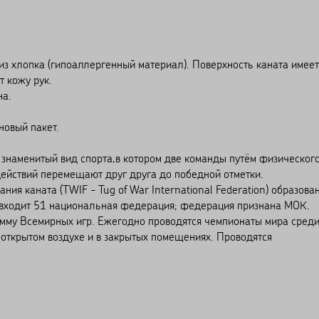
из хлопка (гипоаллергенный материал). Поверхность каната имеет
т кожу рук.
на.
новый пакет.
- знаменитый вид спорта,в котором две команды путём физическог
ействий перемещают друг друга до победной отметки.
я каната (TWIF - Tug of War International Federation) образова
ё входит 51 национальная федерация; федерация признана МОК.
амму Всемирных игр. Ежегодно проводятся чемпионаты мира сред
открытом воздухе и в закрытых помещениях. Проводятся