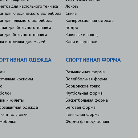
метки для настольного тенниса
Локоть
ки для классического волейбола
Спина
ки для пляжного волейбола
Компрессионная одежда
етки для большого тенниса
Бедро
ки для большого тенниса
Запястье и палец
ки и тележки для мячей
Клеи и аэрозоли
ОРТИВНАЯ ОДЕЖДА
СПОРТИВНАЯ ФОРМА
рты
Разминочная форма
ртивные костюмы
Волейбольная форма
о
Борцовское трико
болки
Футбольная форма
тки и жилеты
Баскетбольная форма
розащитная одежда
Беговая форма
ки и толстовки
Теннисная форма
мобелье
Форма фитнес/тренинг