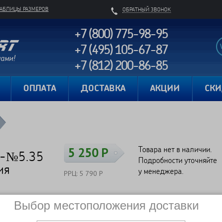
ТАБЛИЦЫ РАЗМЕРОВ
ОБРАТНЫЙ ЗВОНОК
+7 (800) 775-98-95
+7 (495) 105-67-87
+7 (812) 200-86-85
Карта сайта
ОПЛАТА
ДОСТАВКА
АКЦИИ
СК
Товара нет в наличии.
5 250 Р
P-№5.35
Подробности уточняйте
ия
у менеджера.
РРЦ: 5 790 Р
Выбор местоположения доставки
Сравнить
Нет в наличии