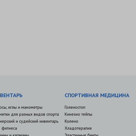
ВЕНТАРЬ
СПОРТИВНАЯ МЕДИЦИНА
осы, иглы и манометры
Голеностоп
метки для разных видов спорта
Кинезио тейпы
нерский и судейский инвентарь
Колено
 фитнеса
Хладотерапия
енны и карманы
Эластичные бинты