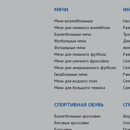
МЯЧИ
ИН
Мячи воллейбольные
Нас
Мячи для пляжного волейбола
Раз
Баскетбольные мячи
Тре
Футбольные мячи
Для
Футзальные мячи
Ант
Мячи для пляжного футбола
Раз
Мячи для уличного фристайла
Сет
Мячи для американского футбола
Сет
Гандбольные мячи
Рак
Мячи для водного поло
Сет
Мячи для большого тенниса
Сум
СПОРТИВНАЯ ОБУВЬ
СП
Баскетбольные кроссовки
Шо
Беговые кроссовки
Спо
Борцовки
Пол