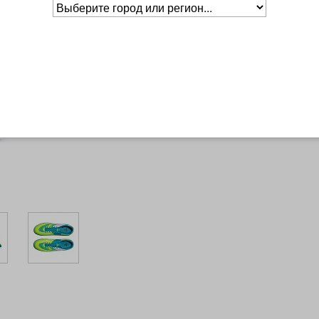
Размер
EURO
CM
RUS
35
Основное о товаре