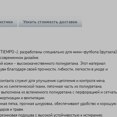
истики
Узнать стоимость доставки
TIEMPO-J, разработаны специально для мини-футбола (футзала)
современном дизайне.
ой кожи - высококачественного полиуретана. Этот материал
ви благодаря своей прочности, гибкости, легкости в уходе и
контакта служит для улучшения сцепления и контроля мяча.
к из синтетической ткани, пяточная часть из полиуретана.
 выполнена из вспененного полиуретана с перфорацией и сетчат
мортизации и вентиляции.
ная пятка, прочная шнуровка, обеспечивают удобство и хорошую
аров и травм.
 резиновая подошва с высокой устойчивостью к истиранию.