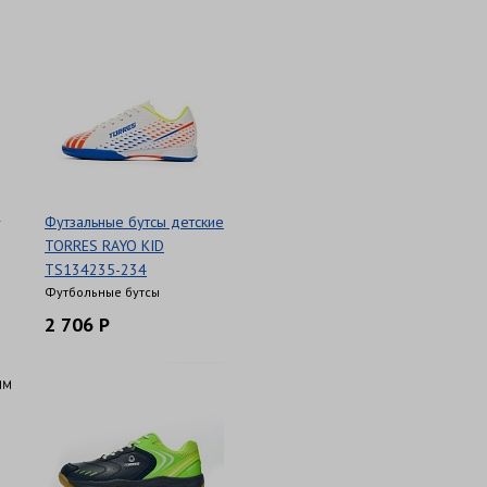
.
Футзальные бутсы детские
TORRES RAYO KID
TS134235-234
Футбольные бутсы
2 706 Р
ым