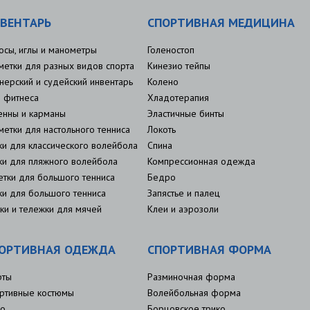
ВЕНТАРЬ
СПОРТИВНАЯ МЕДИЦИНА
осы, иглы и манометры
Голеностоп
метки для разных видов спорта
Кинезио тейпы
нерский и судейский инвентарь
Колено
 фитнеса
Хладотерапия
енны и карманы
Эластичные бинты
метки для настольного тенниса
Локоть
ки для классического волейбола
Спина
ки для пляжного волейбола
Компрессионная одежда
етки для большого тенниса
Бедро
ки для большого тенниса
Запястье и палец
ки и тележки для мячей
Клеи и аэрозоли
ОРТИВНАЯ ОДЕЖДА
СПОРТИВНАЯ ФОРМА
рты
Разминочная форма
ртивные костюмы
Волейбольная форма
о
Борцовское трико