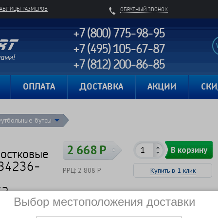
ТАБЛИЦЫ РАЗМЕРОВ
ОБРАТНЫЙ ЗВОНОК
+7 (800) 775-98-95
+7 (495) 105-67-87
+7 (812) 200-86-85
Карта сайта
ОПЛАТА
ДОСТАВКА
АКЦИИ
СК
утбольные бутсы
2 668 Р
В корзину
ростковые
134236-
РРЦ: 2 808 Р
Купить в 1 клик
72
Сравнить
В наличии
Выбор местоположения доставки