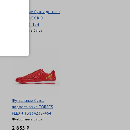
Футзальные бутсы детские
TORRES FLEX KID
TS134233-124
Футбольные бутсы
2 514 Р
Футзальные бутсы
подростковые TORRES
FLEX-J TS134232-464
Футбольные бутсы
2 635 Р