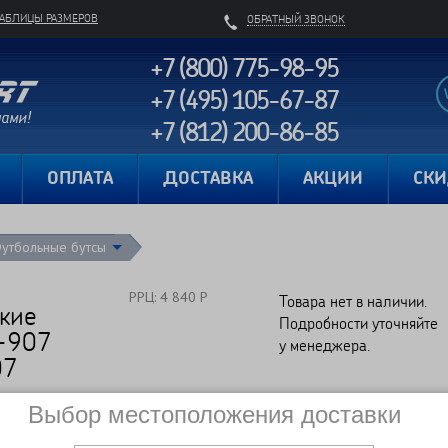
ТАБЛИЦЫ РАЗМЕРОВ
ОБРАТНЫЙ ЗВОНОК
+7 (800) 775-98-95
+7 (495) 105-67-87
+7 (812) 200-86-85
Карта сайта
ОПЛАТА
ДОСТАВКА
АКЦИИ
СК
утбольные бутсы
РРЦ: 4 840 Р
Товара нет в наличии.
кие
Подробности уточняйте
-907
у менеджера.
07
Выбор местоположения доставки
Сравнить
Нет в наличии