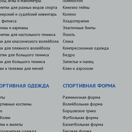
осы, иглы и манометры
Голеностоп
метки для разных видов спорта
Кинезио тейпы
нерский и судейский инвентарь
Колено
 фитнеса
Хладотерапия
енны и карманы
Эластичные бинты
метки для настольного тенниса
Локоть
ки для классического волейбола
Спина
ки для пляжного волейбола
Компрессионная одежда
етки для большого тенниса
Бедро
ки для большого тенниса
Запястье и палец
ки и тележки для мячей
Клеи и аэрозоли
ОРТИВНАЯ ОДЕЖДА
СПОРТИВНАЯ ФОРМА
рты
Разминочная форма
ртивные костюмы
Волейбольная форма
о
Борцовское трико
болки
Футбольная форма
тки и жилеты
Баскетбольная форма
розащитная одежда
Беговая форма