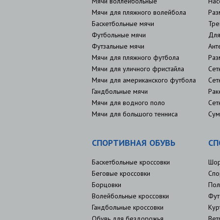
Мячи воллейбольные
Нас
Мячи для пляжного волейбола
Раз
Баскетбольные мячи
Тре
Футбольные мячи
Для
Футзальные мячи
Ант
Мячи для пляжного футбола
Раз
Мячи для уличного фристайла
Сет
Мячи для американского футбола
Сет
Гандбольные мячи
Рак
Мячи для водного поло
Сет
Мячи для большого тенниса
Сум
СПОРТИВНАЯ ОБУВЬ
СП
Баскетбольные кроссовки
Шо
Беговые кроссовки
Спо
Борцовки
Пол
Волейбольные кроссовки
Фут
Гандбольные кроссовки
Кур
Обувь для бездорожья
Вет