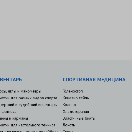
ВЕНТАРЬ
СПОРТИВНАЯ МЕДИЦИНА
осы, иглы и манометры
Голеностоп
метки для разных видов спорта
Кинезио тейпы
нерский и судейский инвентарь
Колено
 фитнеса
Хладотерапия
енны и карманы
Эластичные бинты
метки для настольного тенниса
Локоть
ки для классического волейбола
Спина