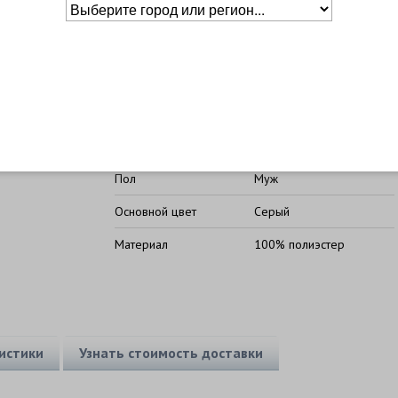
Таблица
размеров
Основное о товаре
Бренд
Mizuno
Пол
Муж
Основной цвет
Серый
Материал
100% полиэстер
истики
Узнать стоимость доставки