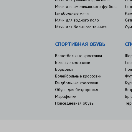
Мячи для американского футбола
Сет
Гандбольные мячи
Рак
Мячи для водного поло
Сет
Мячи для большого тенниса
Сум
СПОРТИВНАЯ ОБУВЬ
СП
Баскетбольные кроссовки
Шо
Беговые кроссовки
Спо
Борцовки
Пол
Волейбольные кроссовки
Фут
Гандбольные кроссовки
Кур
Обувь для бездорожья
Вет
Марафонки
Брю
Повседневная обувь
Тер