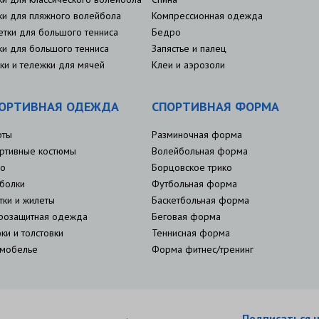
ки для пляжного волейбола
Компрессионная одежда
етки для большого тенниса
Бедро
ки для большого тенниса
Запястье и палец
ки и тележки для мячей
Клеи и аэрозоли
ОРТИВНАЯ ОДЕЖДА
СПОРТИВНАЯ ФОРМА
рты
Разминочная форма
ртивные костюмы
Волейбольная форма
о
Борцовское трико
болки
Футбольная форма
тки и жилеты
Баскетбольная форма
розащитная одежда
Беговая форма
ки и толстовки
Теннисная форма
мобелье
Форма фитнес/тренинг
Подписаться н