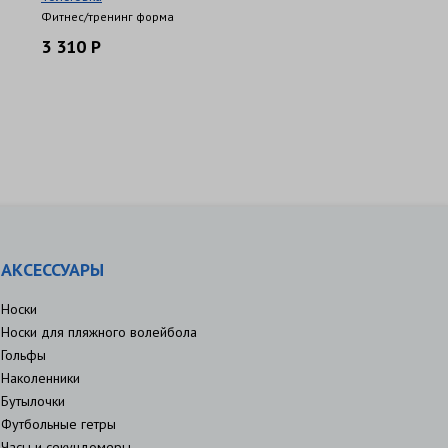
Фитнес/тренинг форма
3 310 Р
АКСЕССУАРЫ
Носки
Носки для пляжного волейбола
Гольфы
Наколенники
Бутылочки
Футбольные гетры
Часы и секундомеры