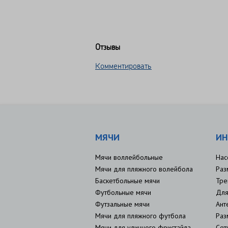
Отзывы
Комментировать
МЯЧИ
ИН
Мячи воллейбольные
Нас
Мячи для пляжного волейбола
Раз
Баскетбольные мячи
Тре
Футбольные мячи
Для
Футзальные мячи
Ант
Мячи для пляжного футбола
Раз
Мячи для уличного фристайла
Сет