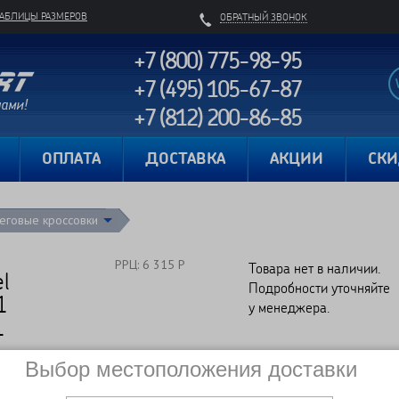
ТАБЛИЦЫ РАЗМЕРОВ
ОБРАТНЫЙ ЗВОНОК
+7 (800) 775-98-95
+7 (495) 105-67-87
+7 (812) 200-86-85
Карта сайта
ОПЛАТА
ДОСТАВКА
АКЦИИ
СК
еговые кроссовки
РРЦ: 6 315 Р
Товара нет в наличии.
l
Подробности уточняйте
1
у менеджера.
1
Выбор местоположения доставки
Сравнить
Нет в наличии