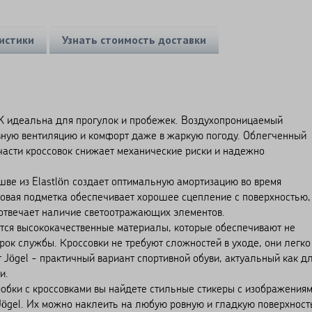
истики
Узнать стоимость доставки
 идеальна для прогулок и пробежек. Воздухопроницаемый
вную вентиляцию и комфорт даже в жаркую погоду. Облегченный
 части кроссовок снижает механические риски и надежно
ве из Elastlön создает оптимальную амортизацию во время
новая подметка обеспечивает хорошее сцепление с поверхностью,
 отвечает наличие светоотражающих элементов.
ются высококачественные материалы, которые обеспечивают не
срок службы. Кроссовки не требуют сложностей в уходе, они легко
 Jögel - практичный вариант спортивной обуви, актуальный как д
и.
робки с кроссовками вы найдете стильные стикеры с изображения
Jögel. Их можно наклеить на любую ровную и гладкую поверхност