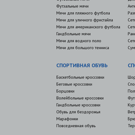
Футзальные мячи
Ант
Мячи для пляжного футбола
Раз
Мячи для уличного фристайла
Сет
Мячи для американского футбола
Сет
Гандбольные мячи
Рак
Мячи для водного поло
Сет
Мячи для большого тенниса
Сум
СПОРТИВНАЯ ОБУВЬ
СП
Баскетбольные кроссовки
Шо
Беговые кроссовки
Спо
Борцовки
Пол
Волейбольные кроссовки
Фут
Гандбольные кроссовки
Кур
Обувь для бездорожья
Вет
Марафонки
Брю
Повседневная обувь
Тер