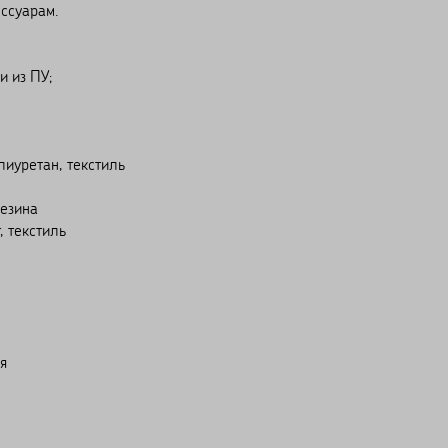
ссуарам.
и из ПУ;
лиуретан, текстиль
резина
, текстиль
я