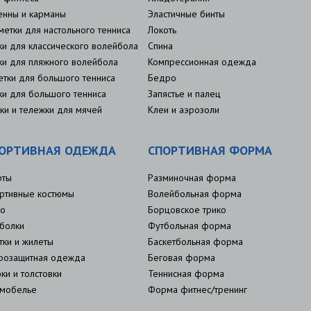
енны и карманы
Эластичные бинты
метки для настольного тенниса
Локоть
ки для классического волейбола
Спина
ки для пляжного волейбола
Компрессионная одежда
етки для большого тенниса
Бедро
ки для большого тенниса
Запястье и палец
ки и тележки для мячей
Клеи и аэрозоли
ОРТИВНАЯ ОДЕЖДА
СПОРТИВНАЯ ФОРМА
рты
Разминочная форма
ртивные костюмы
Волейбольная форма
о
Борцовское трико
болки
Футбольная форма
тки и жилеты
Баскетбольная форма
розащитная одежда
Беговая форма
ки и толстовки
Теннисная форма
мобелье
Форма фитнес/тренинг