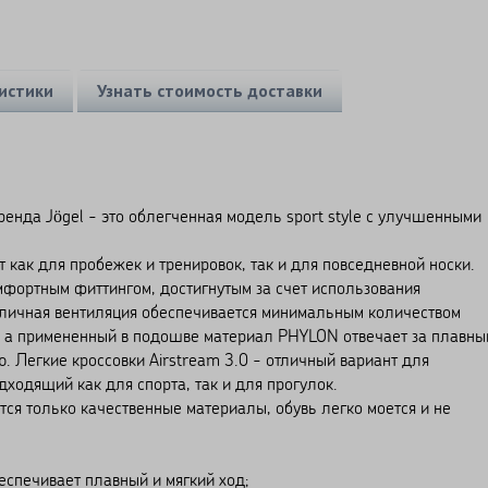
истики
Узнать стоимость доставки
ренда Jögel - это облегченная модель sport style с улучшенными
 как для пробежек и тренировок, так и для повседневной носки.
мфортным фиттингом, достигнутым за счет использования
тличная вентиляция обеспечивается минимальным количеством
и, а примененный в подошве материал PHYLON отвечает за плавны
. Легкие кроссовки Airstream 3.0 - отличный вариант для
ходящий как для спорта, так и для прогулок.
тся только качественные материалы, обувь легко моется и не
спечивает плавный и мягкий ход;