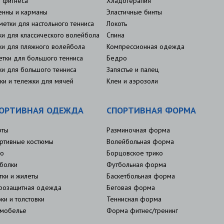
 фитнеса
Хладотерапия
енны и карманы
Эластичные бинты
метки для настольного тенниса
Локоть
ки для классического волейбола
Спина
ки для пляжного волейбола
Компрессионная одежда
етки для большого тенниса
Бедро
ки для большого тенниса
Запястье и палец
ки и тележки для мячей
Клеи и аэрозоли
ОРТИВНАЯ ОДЕЖДА
СПОРТИВНАЯ ФОРМА
рты
Разминочная форма
ртивные костюмы
Волейбольная форма
о
Борцовское трико
болки
Футбольная форма
тки и жилеты
Баскетбольная форма
розащитная одежда
Беговая форма
ки и толстовки
Теннисная форма
мобелье
Форма фитнес/тренинг