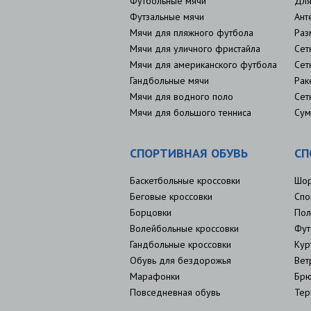
Футбольные мячи
Для
Футзальные мячи
Ант
Мячи для пляжного футбола
Раз
Мячи для уличного фристайла
Сет
Мячи для американского футбола
Сет
Гандбольные мячи
Рак
Мячи для водного поло
Сет
Мячи для большого тенниса
Сум
СПОРТИВНАЯ ОБУВЬ
СП
Баскетбольные кроссовки
Шо
Беговые кроссовки
Спо
Борцовки
Пол
Волейбольные кроссовки
Фут
Гандбольные кроссовки
Кур
Обувь для бездорожья
Вет
Марафонки
Брю
Повседневная обувь
Тер