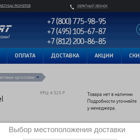
ТАБЛИЦЫ РАЗМЕРОВ
ОБРАТНЫЙ ЗВОНОК
+7 (800) 775-98-95
+7 (495) 105-67-87
+7 (812) 200-86-85
Карта сайта
ОПЛАТА
ДОСТАВКА
АКЦИИ
СК
еговые кроссовки
РРЦ: 4 525 Р
Товара нет в наличии.
l
Подробности уточняйте
у менеджера.
6
Выбор местоположения доставки
Сравнить
Нет в наличии