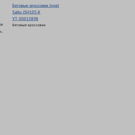
Беговые кроссовки Jogel
Salto JSH105-K
УТ-00015898
ми
Беговые кроссовки
ь,