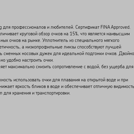
ng для профессионалов и любителей. Сертификат FINA Approved.
личивает круговой обзор очков на 15%, что является наивысшим
ьных очков на рынке. Уплотнитель из специального мягкого
метичность, а низкопрофильные линзы способствуют лучшей
ть сменных носовых дужек для идеальной подгонки очков. Двойн
но удобно настроить очки.
ет максимально снизить сопротивление с водой, без ущерба для
ность использовать очки для плавания на открытой воде и при
нижает яркость бликов в воде и обеспечивает отличную видимость
л для хранения и транспортировки.