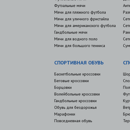
Футзальные мячи
Ант
Мячи для пляжного футбола
Раз
Мячи для уличного фристайла
Сет
Мячи для американского футбола
Сет
Гандбольные мячи
Рак
Мячи для водного поло
Сет
Мячи для большого тенниса
Сум
СПОРТИВНАЯ ОБУВЬ
СП
Баскетбольные кроссовки
Шо
Беговые кроссовки
Спо
Борцовки
Пол
Волейбольные кроссовки
Фут
Гандбольные кроссовки
Кур
Обувь для бездорожья
Вет
Марафонки
Брю
Повседневная обувь
Тер