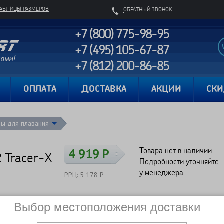
ТАБЛИЦЫ РАЗМЕРОВ
ОБРАТНЫЙ ЗВОНОК
+7 (800) 775-98-95
+7 (495) 105-67-87
+7 (812) 200-86-85
Карта сайта
ОПЛАТА
ДОСТАВКА
АКЦИИ
СК
ры для плавания
Товара нет в наличии.
4 919 Р
 Tracer-X
Подробности уточняйте
у менеджера.
РРЦ: 5 178 Р
Выбор местоположения доставки
Сравнить
Нет в наличии