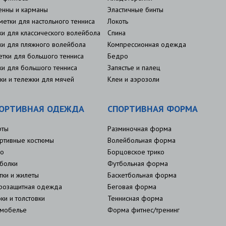
енны и карманы
Эластичные бинты
метки для настольного тенниса
Локоть
ки для классического волейбола
Спина
ки для пляжного волейбола
Компрессионная одежда
етки для большого тенниса
Бедро
ки для большого тенниса
Запястье и палец
ки и тележки для мячей
Клеи и аэрозоли
ОРТИВНАЯ ОДЕЖДА
СПОРТИВНАЯ ФОРМА
рты
Разминочная форма
ртивные костюмы
Волейбольная форма
о
Борцовское трико
болки
Футбольная форма
тки и жилеты
Баскетбольная форма
розащитная одежда
Беговая форма
ки и толстовки
Теннисная форма
мобелье
Форма фитнес/тренинг