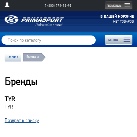
Togg
ПОМОЩЬ
+7 (800) 775-98-95
navig
В ВАШЕЙ КОРЗИНЕ
НЕТ ТОВАРОВ
Toggl
МЕНЮ
naviga
Бренды
Главная
Бренды
TYR
TYR
Возврат к списку