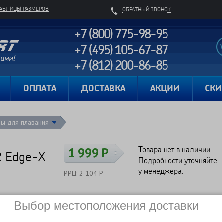
ТАБЛИЦЫ РАЗМЕРОВ
ОБРАТНЫЙ ЗВОНОК
+7 (800) 775-98-95
+7 (495) 105-67-87
+7 (812) 200-86-85
Карта сайта
ОПЛАТА
ДОСТАВКА
АКЦИИ
СК
ры для плавания
Товара нет в наличии.
1 999 Р
R Edge-X
Подробности уточняйте
у менеджера.
РРЦ: 2 104 Р
Выбор местоположения доставки
Сравнить
Нет в наличии