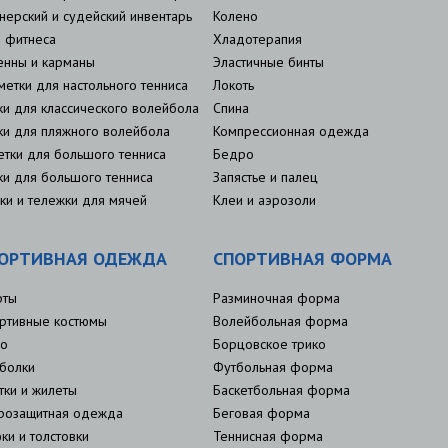
нерский и судейский инвентарь
Колено
 фитнеса
Хладотерапия
енны и карманы
Эластичные бинты
метки для настольного тенниса
Локоть
ки для классического волейбола
Спина
ки для пляжного волейбола
Компрессионная одежда
етки для большого тенниса
Бедро
ки для большого тенниса
Запястье и палец
ки и тележки для мячей
Клеи и аэрозоли
ОРТИВНАЯ ОДЕЖДА
СПОРТИВНАЯ ФОРМА
рты
Разминочная форма
ртивные костюмы
Волейбольная форма
о
Борцовское трико
болки
Футбольная форма
тки и жилеты
Баскетбольная форма
розащитная одежда
Беговая форма
ки и толстовки
Теннисная форма