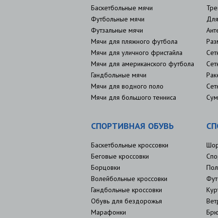
Баскетбольные мячи
Тре
Футбольные мячи
Для
Футзальные мячи
Ант
Мячи для пляжного футбола
Раз
Мячи для уличного фристайла
Сет
Мячи для американского футбола
Сет
Гандбольные мячи
Рак
Мячи для водного поло
Сет
Мячи для большого тенниса
Сум
СПОРТИВНАЯ ОБУВЬ
СП
Баскетбольные кроссовки
Шо
Беговые кроссовки
Спо
Борцовки
Пол
Волейбольные кроссовки
Фут
Гандбольные кроссовки
Кур
Обувь для бездорожья
Вет
Марафонки
Брю