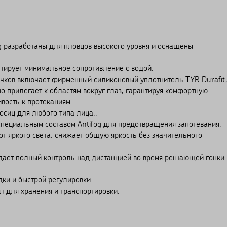
g разработаны для пловцов высокого уровня и оснащены
тирует минимальное сопротивление с водой.
 очков включает фирменный силиконовый уплотнитель TYR Durafit
о прилегает к областям вокруг глаз, гарантируя комфортную
вость к протеканиям.
осиц для любого типа лица,.
пециальным составом Antifog для предотвращения запотевания.
т яркого света, снижает общую яркость без значительного
дает полный контроль над дистанцией во время решающей гонки.
ки и быстрой регулировки.
л для хранения и транспортировки.