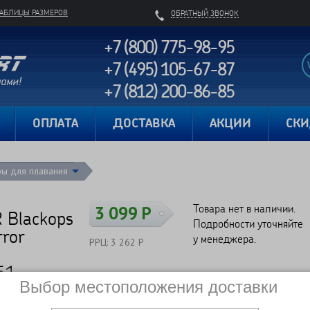
ТАБЛИЦЫ РАЗМЕРОВ
ОБРАТНЫЙ ЗВОНОК
+7 (800) 775-98-95
+7 (495) 105-67-87
+7 (812) 200-86-85
Карта сайта
ОПЛАТА
ДОСТАВКА
АКЦИИ
СК
ры для плавания
Товара нет в наличии.
3 099 Р
 Blackops
Подробности уточняйте
rror
у менеджера.
РРЦ: 3 262 Р
51
Выбор местоположения доставки
Сравнить
Нет в наличии