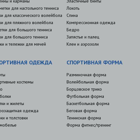
енны и карманы
Эластичные бинты
метки для настольного тенниса
Локоть
ки для классического волейбола
Спина
ки для пляжного волейбола
Компрессионная одежда
етки для большого тенниса
Бедро
ки для большого тенниса
Запястье и палец
ки и тележки для мячей
Клеи и аэрозоли
ОРТИВНАЯ ОДЕЖДА
СПОРТИВНАЯ ФОРМА
рты
Разминочная форма
ртивные костюмы
Волейбольная форма
о
Борцовское трико
болки
Футбольная форма
тки и жилеты
Баскетбольная форма
розащитная одежда
Беговая форма
ки и толстовки
Теннисная форма
мобелье
Форма фитнес/тренинг