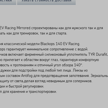
V Racing Mirrored спроектированы как для мужского так и для
ть как для тренировок, так и для старта.
ия классической модели Blackops 140 EV Racing.
ops гарантирует минимальное сопротивление с водой.
 очков включает фирменный силиконовый уплотнитель TYR Durafit
о прилегает к областям вокруг глаз, гарантируя комфортную
вость к протеканиям и отличный угол обзора 140°.
 дужки для подстройки под любой тип лица. Линзы из
ым составом Antifog для предотвращения запотевания. Зеркальн
щиту от света,делая взгляд невидимым для соперников.
ки и быстрой регулировки.
л для хранения и транспортировки.