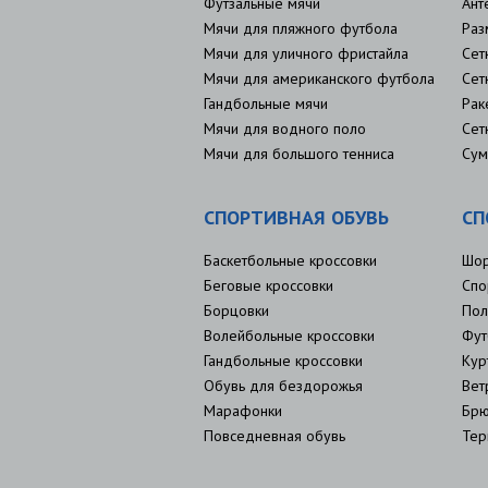
Футзальные мячи
Ант
Мячи для пляжного футбола
Раз
Мячи для уличного фристайла
Сет
Мячи для американского футбола
Сет
Гандбольные мячи
Рак
Мячи для водного поло
Сет
Мячи для большого тенниса
Сум
СПОРТИВНАЯ ОБУВЬ
СП
Баскетбольные кроссовки
Шо
Беговые кроссовки
Спо
Борцовки
Пол
Волейбольные кроссовки
Фут
Гандбольные кроссовки
Кур
Обувь для бездорожья
Вет
Марафонки
Брю
Повседневная обувь
Тер