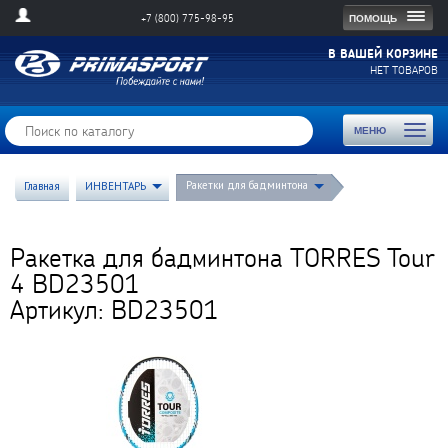
Togg
ПОМОЩЬ
+7 (800) 775-98-95
navig
В ВАШЕЙ КОРЗИНЕ
НЕТ ТОВАРОВ
Toggl
МЕНЮ
naviga
Ракетки для бадминтона
Главная
ИНВЕНТАРЬ
Ракетка для бадминтона TORRES Tour
4 BD23501
Артикул: BD23501