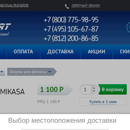
ТАБЛИЦЫ РАЗМЕРОВ
ОБРАТНЫЙ ЗВОНОК
+7 (800) 775-98-95
+7 (495) 105-67-87
+7 (812) 200-86-85
Карта сайта
ОПЛАТА
ДОСТАВКА
АКЦИИ
СК
Форма для фитнеса
1 100 Р
В корзину
 MIKASA
РРЦ: 1 140 Р
Купить в 1 клик
Сравнить
В наличии
Выбор местоположения доставки