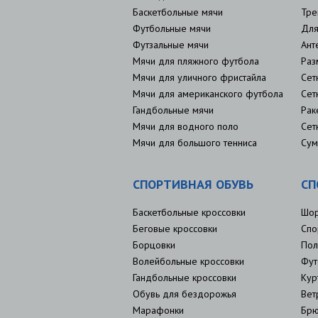
Баскетбольные мячи
Тре
Футбольные мячи
Для
Футзальные мячи
Ант
Мячи для пляжного футбола
Раз
Мячи для уличного фристайла
Сет
Мячи для американского футбола
Сет
Гандбольные мячи
Рак
Мячи для водного поло
Сет
Мячи для большого тенниса
Сум
СПОРТИВНАЯ ОБУВЬ
СП
Баскетбольные кроссовки
Шо
Беговые кроссовки
Спо
Борцовки
Пол
Волейбольные кроссовки
Фут
Гандбольные кроссовки
Кур
Обувь для бездорожья
Вет
Марафонки
Брю