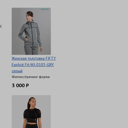
с
Женская толстовка FIFTY
Explicit FA-WJ-0103-GRY,
серый
Фитнес/тренинг форма
3 000 Р