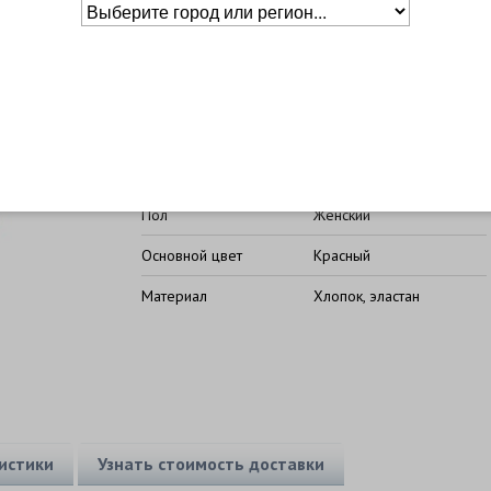
Размер
US
RUS
Таблица
2XS
размеров
Основное о товаре
Бренд
Mikasa
Пол
Женский
Основной цвет
Красный
Материал
Хлопок, эластан
истики
Узнать стоимость доставки