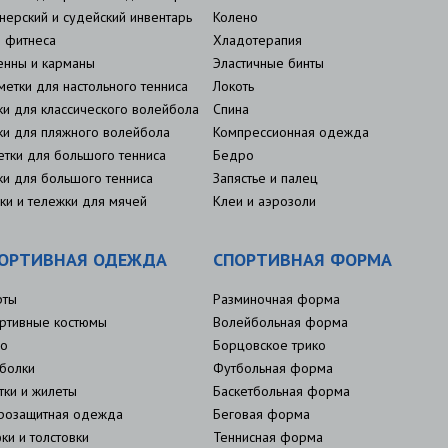
нерский и судейский инвентарь
Колено
 фитнеса
Хладотерапия
енны и карманы
Эластичные бинты
метки для настольного тенниса
Локоть
ки для классического волейбола
Спина
ки для пляжного волейбола
Компрессионная одежда
етки для большого тенниса
Бедро
ки для большого тенниса
Запястье и палец
ки и тележки для мячей
Клеи и аэрозоли
ОРТИВНАЯ ОДЕЖДА
СПОРТИВНАЯ ФОРМА
рты
Разминочная форма
ртивные костюмы
Волейбольная форма
о
Борцовское трико
болки
Футбольная форма
тки и жилеты
Баскетбольная форма
розащитная одежда
Беговая форма
ки и толстовки
Теннисная форма