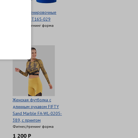
Шорты тренировочные
MIKASA MT165-029
Фитнес/тренинг форма
1 100 Р
Женская футболка с
длинным рукавом FIFTY
Sand Marble FA-WL-0205-
389, с принтом
Фитнес/тренинг форма
1 200 Р