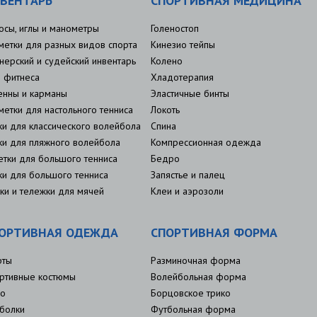
ВЕНТАРЬ
СПОРТИВНАЯ МЕДИЦИНА
осы, иглы и манометры
Голеностоп
метки для разных видов спорта
Кинезио тейпы
нерский и судейский инвентарь
Колено
 фитнеса
Хладотерапия
енны и карманы
Эластичные бинты
метки для настольного тенниса
Локоть
ки для классического волейбола
Спина
ки для пляжного волейбола
Компрессионная одежда
етки для большого тенниса
Бедро
ки для большого тенниса
Запястье и палец
ки и тележки для мячей
Клеи и аэрозоли
ОРТИВНАЯ ОДЕЖДА
СПОРТИВНАЯ ФОРМА
рты
Разминочная форма
ртивные костюмы
Волейбольная форма
о
Борцовское трико
болки
Футбольная форма