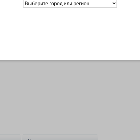
Основное о товаре
Бренд
DIADEM
Уровень
Любительский
Основной цвет
Красный