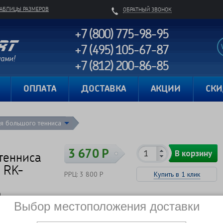
ТАБЛИЦЫ РАЗМЕРОВ
ОБРАТНЫЙ ЗВОНОК
+7 (800) 775-98-95
+7 (495) 105-67-87
+7 (812) 200-86-85
Карта сайта
ОПЛАТА
ДОСТАВКА
АКЦИИ
СК
ля большого тенниса
3 670 Р
В корзину
тенниса
 RK-
РРЦ: 3 800 Р
Купить в 1 клик
D
Сравнить
В наличии
Выбор местоположения доставки