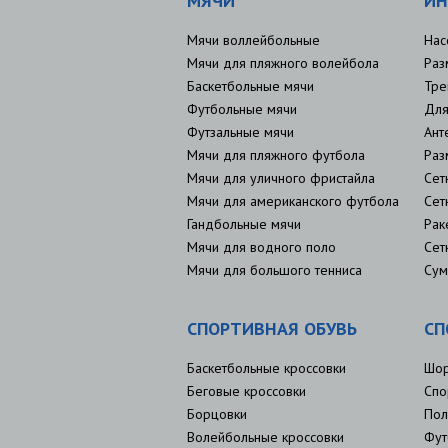
МЯЧИ
ИН
Мячи воллейбольные
Нас
Мячи для пляжного волейбола
Раз
Баскетбольные мячи
Тре
Футбольные мячи
Для
Футзальные мячи
Ант
Мячи для пляжного футбола
Раз
Мячи для уличного фристайла
Сет
Мячи для американского футбола
Сет
Гандбольные мячи
Рак
Мячи для водного поло
Сет
Мячи для большого тенниса
Сум
СПОРТИВНАЯ ОБУВЬ
СП
Баскетбольные кроссовки
Шо
Беговые кроссовки
Спо
Борцовки
Пол
Волейбольные кроссовки
Фут