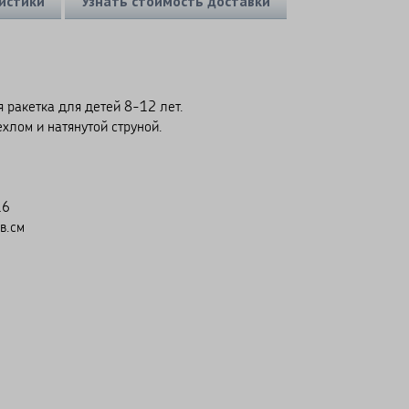
истики
Узнать стоимость доставки
 ракетка для детей 8-12 лет.
ехлом и натянутой струной.
16
в.см