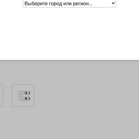
Размер
EURO
CM
RUS
35
Основное о товаре