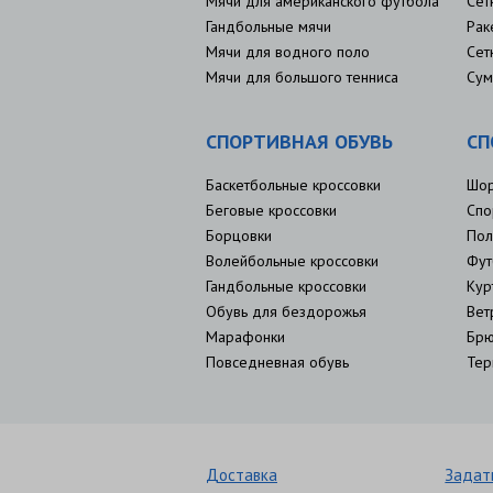
Мячи для американского футбола
Сет
Гандбольные мячи
Рак
Мячи для водного поло
Сет
Мячи для большого тенниса
Сум
СПОРТИВНАЯ ОБУВЬ
СП
Баскетбольные кроссовки
Шо
Беговые кроссовки
Спо
Борцовки
Пол
Волейбольные кроссовки
Фут
Гандбольные кроссовки
Кур
Обувь для бездорожья
Вет
Марафонки
Брю
Повседневная обувь
Тер
Доставка
Задат