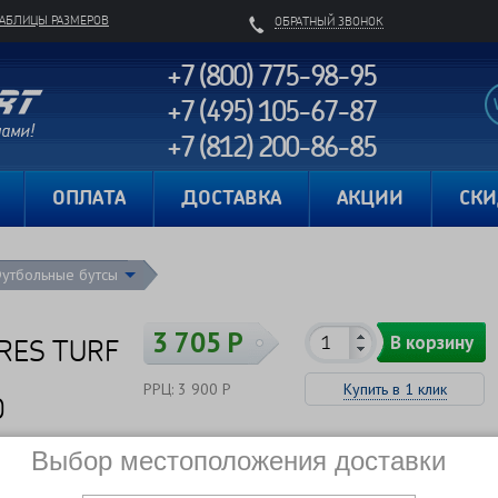
ТАБЛИЦЫ РАЗМЕРОВ
ОБРАТНЫЙ ЗВОНОК
+7 (800) 775-98-95
+7 (495) 105-67-87
+7 (812) 200-86-85
Карта сайта
ОПЛАТА
ДОСТАВКА
АКЦИИ
СК
утбольные бутсы
3 705 Р
В корзину
RRES TURF
РРЦ: 3 900 Р
Купить в 1 клик
0
Сравнить
В наличии
Выбор местоположения доставки