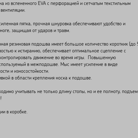
из вспененного EVA с перфорацией и сетчатым текстильным
 вентиляции.
енная пятка, прочная шнуровка обеспечивают удобство и
оге, защищая от ударов и травм.
ая резиновая подошва имеет большое количество коротких (до 
востью к истиранию, обеспечивает оптимальное сцепление с
 контролировать движение во время игры. Повышенную
спользуемый в межподошве. Мыс имеет усиление в виде
сти и износостойкости.
й в области крепления носка к подошве.
о учитывать не только длину стопы, но и ее полноту, подъем
!
и в коробке.