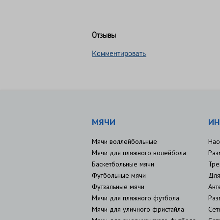
Отзывы
Комментировать
МЯЧИ
ИН
Мячи воллейбольные
Нас
Мячи для пляжного волейбола
Раз
Баскетбольные мячи
Тре
Футбольные мячи
Для
Футзальные мячи
Ант
Мячи для пляжного футбола
Раз
Мячи для уличного фристайла
Сет