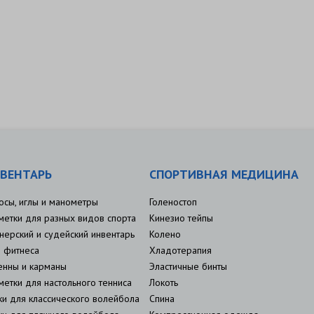
ВЕНТАРЬ
СПОРТИВНАЯ МЕДИЦИНА
осы, иглы и манометры
Голеностоп
метки для разных видов спорта
Кинезио тейпы
нерский и судейский инвентарь
Колено
 фитнеса
Хладотерапия
енны и карманы
Эластичные бинты
метки для настольного тенниса
Локоть
ки для классического волейбола
Спина