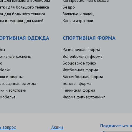
ки для пляжного волейбола
Компрессионная одежда
етки для большого тенниса
Бедро
ки для большого тенниса
Запястье и палец
ки и тележки для мячей
Клеи и аэрозоли
ОРТИВНАЯ ОДЕЖДА
СПОРТИВНАЯ ФОРМА
рты
Разминочная форма
ртивные костюмы
Волейбольная форма
о
Борцовское трико
болки
Футбольная форма
тки и жилеты
Баскетбольная форма
розащитная одежда
Беговая форма
ки и толстовки
Теннисная форма
мобелье
Форма фитнес/тренинг
Подписаться н
ь вопрос
Акции