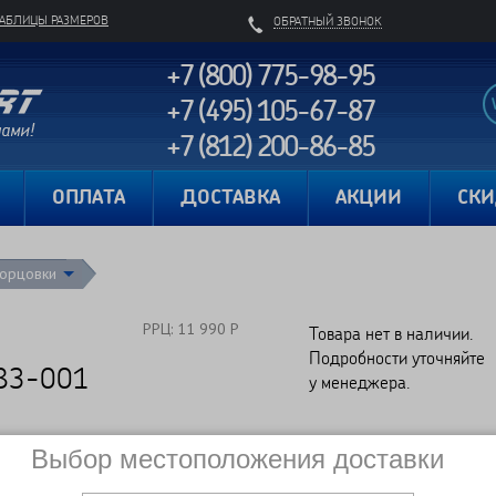
ТАБЛИЦЫ РАЗМЕРОВ
ОБРАТНЫЙ ЗВОНОК
+7 (800) 775-98-95
+7 (495) 105-67-87
+7 (812) 200-86-85
Карта сайта
ОПЛАТА
ДОСТАВКА
АКЦИИ
СК
орцовки
РРЦ: 11 990 Р
Товара нет в наличии.
Подробности уточняйте
83-001
у менеджера.
Выбор местоположения доставки
Сравнить
Нет в наличии