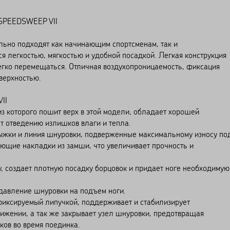
 SPEEDSWEEP VII
ьно подходят как начинающим спортсменам, так и
 легкостью, мягкостью и удобной посадкой. Легкая конструкция
егко перемещаться. Отличная воздухопроницаемость, фиксация
верхностью.
II
из которого пошит верх в этой модели, обладает хорошей
т отведению излишков влаги и тепла.
дыжки и линия шнуровки, подверженные максимальному износу по
ающие накладки из замши, что увеличивает прочность и
, создает плотную посадку борцовок и придает ноге необходимую
 давление шнуровки на подъем ноги.
иксируемый липучкой, поддерживает и стабилизирует
вижении, а так же закрывает узел шнуровки, предотвращая
ов во время поединка.