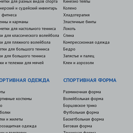
метки для разных видов спорта
Кинезио тейпы
нерский и судейский инвентарь
Колено
 фитнеса
Хладотерапия
енны и карманы
Эластичные бинты
метки для настольного тенниса
Локоть
ки для классического волейбола
Спина
ки для пляжного волейбола
Компрессионная одежда
етки для большого тенниса
Бедро
ки для большого тенниса
Запястье и палец
ки и тележки для мячей
Клеи и аэрозоли
ОРТИВНАЯ ОДЕЖДА
СПОРТИВНАЯ ФОРМА
рты
Разминочная форма
ртивные костюмы
Волейбольная форма
о
Борцовское трико
болки
Футбольная форма
тки и жилеты
Баскетбольная форма
розащитная одежда
Беговая форма
ки и толстовки
Теннисная форма