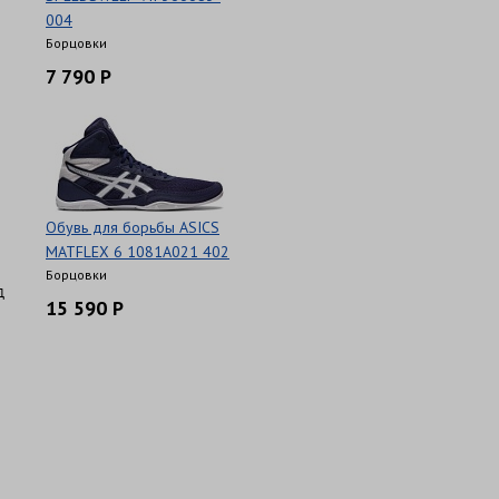
004
Борцовки
7 790 Р
Обувь для борьбы ASICS
MATFLEX 6 1081A021 402
Борцовки
д
15 590 Р