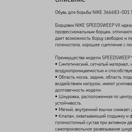
Обувь для борьбы NIKE 366683-001
Борцовки NIKE SPEEDSWEEP VII идеал
профессиональным борцам, отличаются
дает возможность борцу свободно и л
голеностопа, хорошее сцепление с по
Преимущества модели SPEEDSWEEP V
• Синтетический, сетчатый материал, 
воздухопроницаемостью и способствуе
• Область носка, задник, область ло
воздействием нагрузок, имеют усилив
долговечность модели.
• Шнуровка, расположенная по центру
устойчивость.
• Мягкий, внутренний язычок снижает
• Клапан, охватывающий лодыжку и ф
голеностопный сустав при активном д
самопроизвольное развязывание шнурк