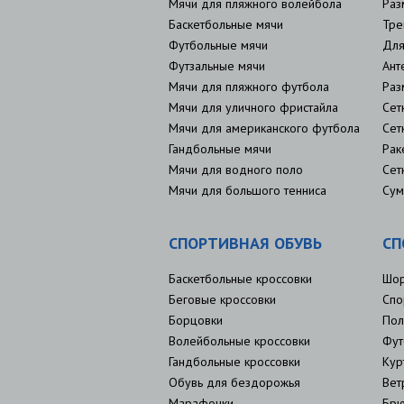
Мячи для пляжного волейбола
Раз
Баскетбольные мячи
Тре
Футбольные мячи
Для
Футзальные мячи
Ант
Мячи для пляжного футбола
Раз
Мячи для уличного фристайла
Сет
Мячи для американского футбола
Сет
Гандбольные мячи
Рак
Мячи для водного поло
Сет
Мячи для большого тенниса
Сум
СПОРТИВНАЯ ОБУВЬ
СП
Баскетбольные кроссовки
Шо
Беговые кроссовки
Спо
Борцовки
Пол
Волейбольные кроссовки
Фут
Гандбольные кроссовки
Кур
Обувь для бездорожья
Вет
Марафонки
Брю