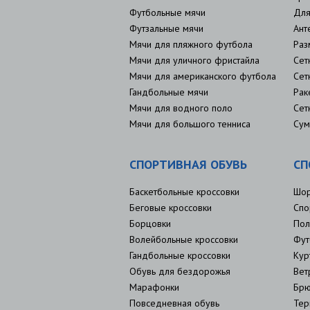
Футбольные мячи
Для
Футзальные мячи
Ант
Мячи для пляжного футбола
Раз
Мячи для уличного фристайла
Сет
Мячи для американского футбола
Сет
Гандбольные мячи
Рак
Мячи для водного поло
Сет
Мячи для большого тенниса
Сум
СПОРТИВНАЯ ОБУВЬ
СП
Баскетбольные кроссовки
Шо
Беговые кроссовки
Спо
Борцовки
Пол
Волейбольные кроссовки
Фут
Гандбольные кроссовки
Кур
Обувь для бездорожья
Вет
Марафонки
Брю
Повседневная обувь
Тер