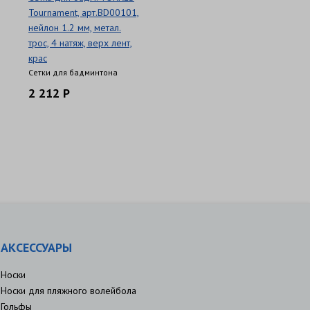
Tournament, арт.BD00101,
нейлон 1.2 мм, метал.
трос, 4 натяж, верх лент,
крас
Сетки для бадминтона
2 212 Р
АКСЕССУАРЫ
Носки
Носки для пляжного волейбола
Гольфы