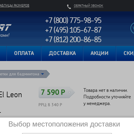
ТАБЛИЦЫ РАЗМЕРОВ
ОБРАТНЫЙ ЗВОНОК
+7 (800) 775-98-95
+7 (495) 105-67-87
+7 (812) 200-86-85
Карта сайта
ОПЛАТА
ДОСТАВКА
АКЦИИ
СК
етки для бадминтона
Товара нет в наличии.
7 590 Р
El Leon
Подробности уточняйте
у менеджера.
РРЦ: 8 340 Р
1
Выбор местоположения доставки
Сравнить
Нет в наличии