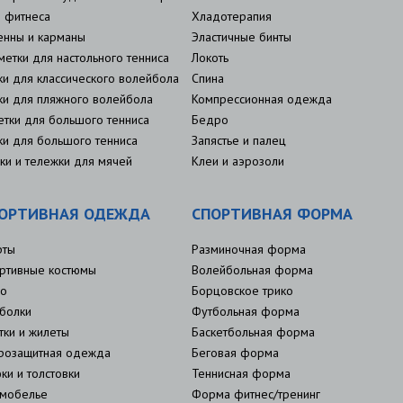
 фитнеса
Хладотерапия
енны и карманы
Эластичные бинты
метки для настольного тенниса
Локоть
ки для классического волейбола
Спина
ки для пляжного волейбола
Компрессионная одежда
етки для большого тенниса
Бедро
ки для большого тенниса
Запястье и палец
ки и тележки для мячей
Клеи и аэрозоли
ОРТИВНАЯ ОДЕЖДА
СПОРТИВНАЯ ФОРМА
рты
Разминочная форма
ртивные костюмы
Волейбольная форма
о
Борцовское трико
болки
Футбольная форма
тки и жилеты
Баскетбольная форма
розащитная одежда
Беговая форма
ки и толстовки
Теннисная форма
мобелье
Форма фитнес/тренинг