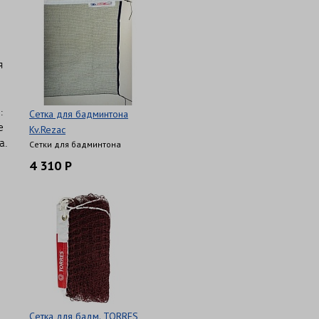
я
:
Сетка для бадминтона
е
Kv.Rezac
а.
Сетки для бадминтона
4 310 Р
Сетка для бадм. TORRES