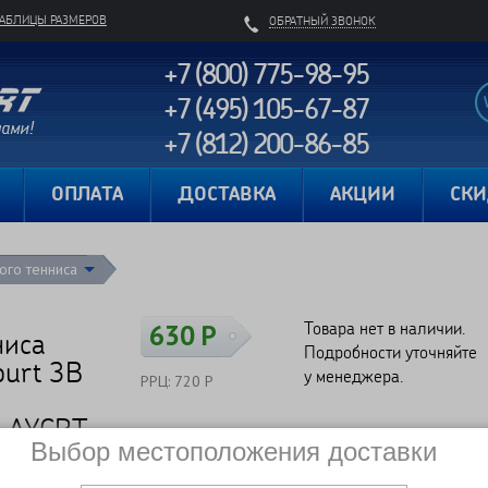
ТАБЛИЦЫ РАЗМЕРОВ
ОБРАТНЫЙ ЗВОНОК
+7 (800) 775-98-95
+7 (495) 105-67-87
+7 (812) 200-86-85
Карта сайта
ОПЛАТА
ДОСТАВКА
АКЦИИ
СК
ого тенниса
Товара нет в наличии.
630 Р
ниса
Подробности уточняйте
ourt 3B
у менеджера.
РРЦ: 720 Р
CLAYCRT
Выбор местоположения доставки
Сравнить
Нет в наличии