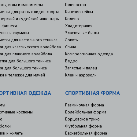
осы, иглы и манометры
Голеностоп
метки для разных видов спорта
Кинезио тейпы
нерский и судейский инвентарь
Колено
 фитнеса
Хладотерапия
енны и карманы
Эластичные бинты
метки для настольного тенниса
Локоть
ки для классического волейбола
Спина
ки для пляжного волейбола
Компрессионная одежда
етки для большого тенниса
Бедро
ки для большого тенниса
Запястье и палец
ки и тележки для мячей
Клеи и аэрозоли
ОРТИВНАЯ ОДЕЖДА
СПОРТИВНАЯ ФОРМА
рты
Разминочная форма
ртивные костюмы
Волейбольная форма
о
Борцовское трико
болки
Футбольная форма
тки и жилеты
Баскетбольная форма