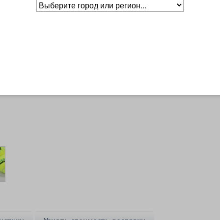
Основное о товаре
Бренд
DIADEM
Уровень
Профессиональный
Сертификат
ITF Approved