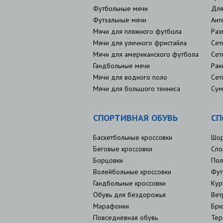
Футбольные мячи
Для
Футзальные мячи
Ант
Мячи для пляжного футбола
Раз
Мячи для уличного фристайла
Сет
Мячи для американского футбола
Сет
Гандбольные мячи
Рак
Мячи для водного поло
Сет
Мячи для большого тенниса
Сум
СПОРТИВНАЯ ОБУВЬ
СП
Баскетбольные кроссовки
Шо
Беговые кроссовки
Спо
Борцовки
Пол
Волейбольные кроссовки
Фут
Гандбольные кроссовки
Кур
Обувь для бездорожья
Вет
Марафонки
Брю
Повседневная обувь
Тер