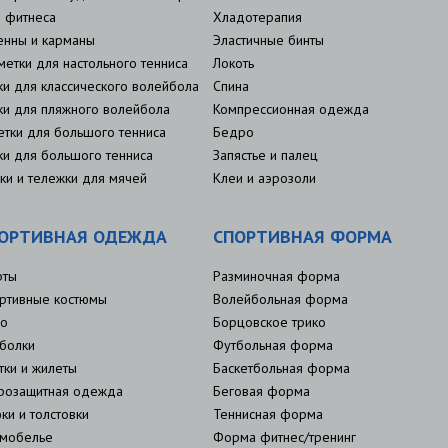
 фитнеса
Хладотерапия
енны и карманы
Эластичные бинты
метки для настольного тенниса
Локоть
ки для классического волейбола
Спина
ки для пляжного волейбола
Компрессионная одежда
етки для большого тенниса
Бедро
ки для большого тенниса
Запястье и палец
ки и тележки для мячей
Клеи и аэрозоли
ОРТИВНАЯ ОДЕЖДА
СПОРТИВНАЯ ФОРМА
рты
Разминочная форма
ртивные костюмы
Волейбольная форма
о
Борцовское трико
болки
Футбольная форма
тки и жилеты
Баскетбольная форма
розащитная одежда
Беговая форма
ки и толстовки
Теннисная форма
мобелье
Форма фитнес/тренинг