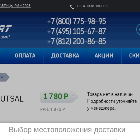
ТАБЛИЦЫ РАЗМЕРОВ
ОБРАТНЫЙ ЗВОНОК
+7 (800) 775-98-95
+7 (495) 105-67-87
+7 (812) 200-86-85
Карта сайта
ОПЛАТА
ДОСТАВКА
АКЦИИ
СК
Товара нет в наличии.
1 780 Р
 FUTSAL
Подробности уточняйте
у менеджера.
РРЦ: 1 870 Р
Выбор местоположения доставки
Сравнить
Нет в наличии