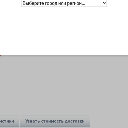
Основное о товаре
Бренд
Mitre
Размер
4
Уровень
Любительский
истики
Узнать стоимость доставки