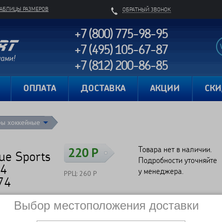
ТАБЛИЦЫ РАЗМЕРОВ
ОБРАТНЫЙ ЗВОНОК
+7 (800) 775-98-95
+7 (495) 105-67-87
+7 (812) 200-86-85
Карта сайта
ОПЛАТА
ДОСТАВКА
АКЦИИ
СК
ры хоккейные
Товара нет в наличии.
220 Р
ue Sports
Подробности уточняйте
74
у менеджера.
РРЦ: 260 Р
74
Выбор местоположения доставки
Сравнить
Нет в наличии