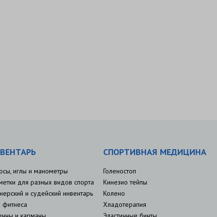
ВЕНТАРЬ
СПОРТИВНАЯ МЕДИЦИНА
осы, иглы и манометры
Голеностоп
метки для разных видов спорта
Кинезио тейпы
нерский и судейский инвентарь
Колено
 фитнеса
Хладотерапия
енны и карманы
Эластичные бинты