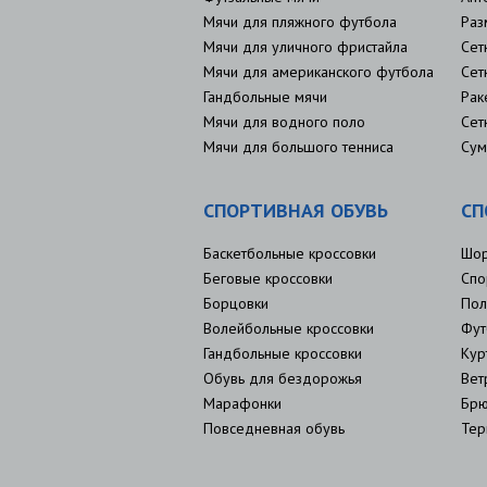
Мячи для пляжного футбола
Раз
Мячи для уличного фристайла
Сет
Мячи для американского футбола
Сет
Гандбольные мячи
Рак
Мячи для водного поло
Сет
Мячи для большого тенниса
Сум
СПОРТИВНАЯ ОБУВЬ
СП
Баскетбольные кроссовки
Шо
Беговые кроссовки
Спо
Борцовки
Пол
Волейбольные кроссовки
Фут
Гандбольные кроссовки
Кур
Обувь для бездорожья
Вет
Марафонки
Брю
Повседневная обувь
Тер