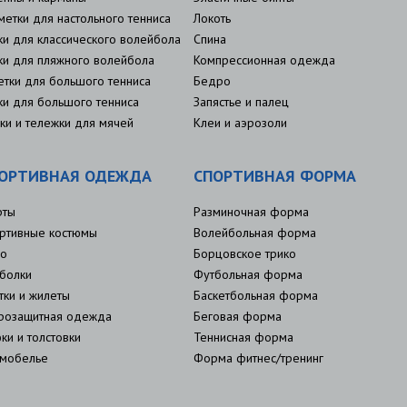
метки для настольного тенниса
Локоть
ки для классического волейбола
Спина
ки для пляжного волейбола
Компрессионная одежда
етки для большого тенниса
Бедро
ки для большого тенниса
Запястье и палец
ки и тележки для мячей
Клеи и аэрозоли
ОРТИВНАЯ ОДЕЖДА
СПОРТИВНАЯ ФОРМА
рты
Разминочная форма
ртивные костюмы
Волейбольная форма
о
Борцовское трико
болки
Футбольная форма
тки и жилеты
Баскетбольная форма
розащитная одежда
Беговая форма
ки и толстовки
Теннисная форма
мобелье
Форма фитнес/тренинг