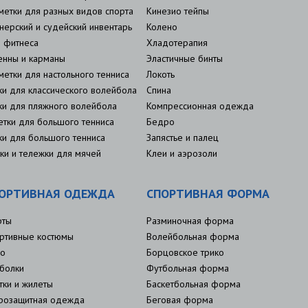
метки для разных видов спорта
Кинезио тейпы
нерский и судейский инвентарь
Колено
 фитнеса
Хладотерапия
енны и карманы
Эластичные бинты
метки для настольного тенниса
Локоть
ки для классического волейбола
Спина
ки для пляжного волейбола
Компрессионная одежда
етки для большого тенниса
Бедро
ки для большого тенниса
Запястье и палец
ки и тележки для мячей
Клеи и аэрозоли
ОРТИВНАЯ ОДЕЖДА
СПОРТИВНАЯ ФОРМА
рты
Разминочная форма
ртивные костюмы
Волейбольная форма
о
Борцовское трико
болки
Футбольная форма
тки и жилеты
Баскетбольная форма
розащитная одежда
Беговая форма