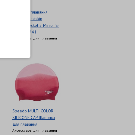
Очки для плавания
SPEEDO Fastskin
Speedosocket 2 Mirror 8-
1089716741
Аксессуары для плавания
5 470 Р
Speedo MULTI COLOR
SILICONE CAP Шапочка
для плавания
Аксессуары для плавания