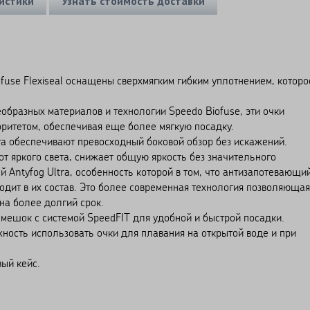
истики
Узнать стоимость доставки
fuse Flexiseal оснащены сверхмягким гибким уплотнением, которо
образных материалов и технологии Speedo Biofuse, эти очки
итетом, обеспечивая еще более мягкую посадку.
а обеспечивают превосходный боковой обзор без искажений.
т яркого света, снижает общую яркость без значительного
й Antyfog Ultra, особенность которой в том, что антизапотевающи
ходит в их состав. Это более современная технология позволяющая
на более долгий срок.
мешок с системой SpeedFIT для удобной и быстрой посадки.
ность использовать очки для плавания на открытой воде и при
ый кейс.