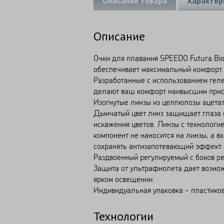
Описание товара
Характер
Описание
Очки для плавания SPEEDO Futura Bio
обеспечивает максимальный комфорт.
Разработанные с использованием геле
делают ваш комфорт наивысшим приор
Изогнутые линзы из целлюлозы ацетат
Дымчатый цвет линз защищает глаза о
искажения цветов. Линзы с технологие
компонент не наносится на линзы, а в
сохранять антизапотевающий эффект 
Раздвоенный регулируемый с боков ре
Защита от ультрафиолета дает возмож
ярком освещении.
Индивидуальная упаковка - пластиков
Технологии