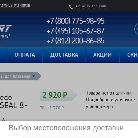
ТАБЛИЦЫ РАЗМЕРОВ
ОБРАТНЫЙ ЗВОНОК
+7 (800) 775-98-95
+7 (495) 105-67-87
+7 (812) 200-86-85
Карта сайта
ОПЛАТА
ДОСТАВКА
АКЦИИ
СК
ры для плавания
Товара нет в наличии.
2 920 Р
eedo
Подробности уточняйте
SEAL 8-
у менеджера.
РРЦ: 3 370 Р
6A
Выбор местоположения доставки
Сравнить
Нет в наличии