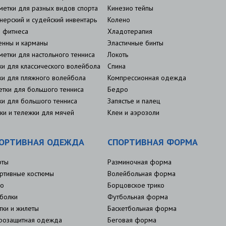
метки для разных видов спорта
Кинезио тейпы
нерский и судейский инвентарь
Колено
 фитнеса
Хладотерапия
енны и карманы
Эластичные бинты
метки для настольного тенниса
Локоть
ки для классического волейбола
Спина
ки для пляжного волейбола
Компрессионная одежда
етки для большого тенниса
Бедро
ки для большого тенниса
Запястье и палец
ки и тележки для мячей
Клеи и аэрозоли
ОРТИВНАЯ ОДЕЖДА
СПОРТИВНАЯ ФОРМА
рты
Разминочная форма
ртивные костюмы
Волейбольная форма
о
Борцовское трико
болки
Футбольная форма
тки и жилеты
Баскетбольная форма
розащитная одежда
Беговая форма