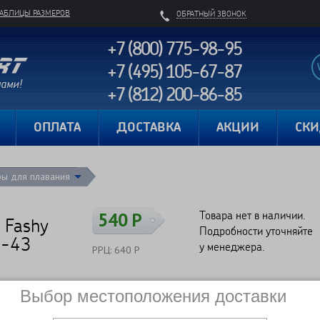
ТАБЛИЦЫ РАЗМЕРОВ
ОБРАТНЫЙ ЗВОНОК
+7 (800) 775-98-95
+7 (495) 105-67-87
+7 (812) 200-86-85
Карта сайта
ОПЛАТА
ДОСТАВКА
АКЦИИ
СК
ры для плавания
Товара нет в наличии.
540 Р
 Fashy
Подробности уточняйте
3-43
у менеджера.
РРЦ: 640 Р
Выбор местоположения доставки
Сравнить
Нет в наличии