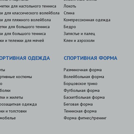
метки для настольного тенниса
Локоть
ки для классического волейбола
Спина
ки для пляжного волейбола
Компрессионная одежда
етки для большого тенниса
Бедро
ки для большого тенниса
Запястье и палец
ки и тележки для мячей
Клеи и аэрозоли
ОРТИВНАЯ ОДЕЖДА
СПОРТИВНАЯ ФОРМА
рты
Разминочная форма
ртивные костюмы
Волейбольная форма
о
Борцовское трико
болки
Футбольная форма
тки и жилеты
Баскетбольная форма
розащитная одежда
Беговая форма
ки и толстовки
Теннисная форма
мобелье
Форма фитнес/тренинг