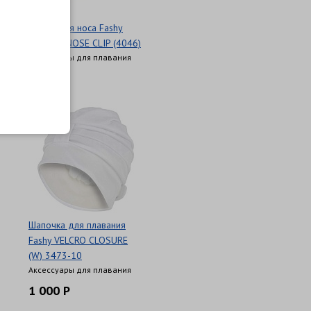
Зажим для носа Fashy
SILICON NOSE CLIP (4046)
Аксессуары для плавания
180 Р
Шапочка для плавания
Fashy VELCRO CLOSURE
(W) 3473-10
Аксессуары для плавания
1 000 Р