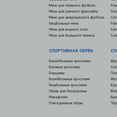
Мячи для пляжного футбола
Раз
Мячи для уличного фристайла
Сет
Мячи для американского футбола
Сет
Гандбольные мячи
Рак
Мячи для водного поло
Сет
Мячи для большого тенниса
Сум
СПОРТИВНАЯ ОБУВЬ
СП
Баскетбольные кроссовки
Шо
Беговые кроссовки
Спо
Борцовки
Пол
Волейбольные кроссовки
Фут
Гандбольные кроссовки
Кур
Обувь для бездорожья
Вет
Марафонки
Брю
Повседневная обувь
Тер