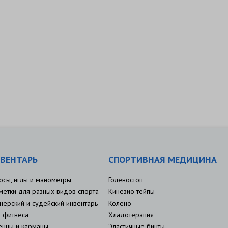
ВЕНТАРЬ
СПОРТИВНАЯ МЕДИЦИНА
осы, иглы и манометры
Голеностоп
метки для разных видов спорта
Кинезио тейпы
нерский и судейский инвентарь
Колено
 фитнеса
Хладотерапия
енны и карманы
Эластичные бинты