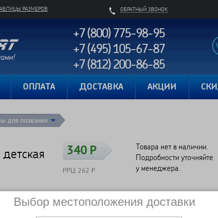
ТАБЛИЦЫ РАЗМЕРОВ
ОБРАТНЫЙ ЗВОНОК
+7 (800) 775-98-95
+7 (495) 105-67-87
+7 (812) 200-86-85
Карта сайта
ОПЛАТА
ДОСТАВКА
АКЦИИ
СК
ры для плавания
Товара нет в наличии.
340 Р
 детская
Подробности уточняйте
у менеджера.
РРЦ: 262 Р
1
Выбор местоположения доставки
Сравнить
Нет в наличии