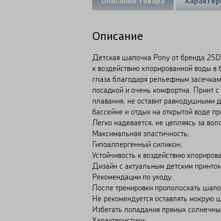
Описание товара
Характер
Описание
Детская шапочка Pony от бренда 25D
к воздействию хлорированной воды в 
глаза благодаря рельефным засечкам
посадкой и очень комфортна. Принт 
плавания, не оставит равнодушными д
бассейне и отдых на открытой воде пр
Легко надевается, не цепляясь за вол
Максимальная эластичность;
Гипоаллергенный силикон;
Устойчивость к воздействию хлориров
Дизайн с актуальным детским принтом
Рекомендации по уходу:
После тренировки прополоскать шапоч
Не рекомендуется оставлять мокрую ш
Избегать попадания прямых солнечны
Характеристики: