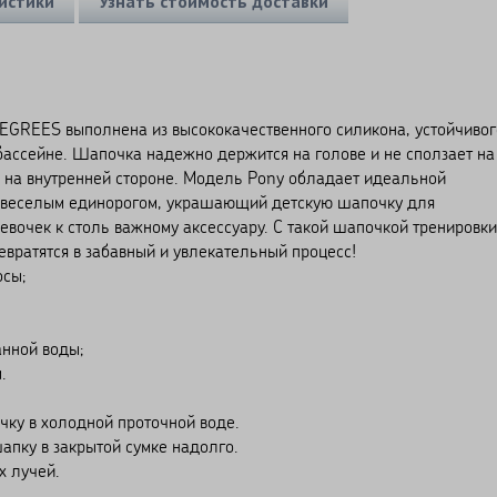
истики
Узнать стоимость доставки
EGREES выполнена из высококачественного силикона, устойчивог
бассейне. Шапочка надежно держится на голове и не сползает на
 на внутренней стороне. Модель Pony обладает идеальной
с веселым единорогом, украшающий детскую шапочку для
евочек к столь важному аксессуару. С такой шапочкой тренировки
евратятся в забавный и увлекательный процесс!
осы;
анной воды;
.
ку в холодной проточной воде.
апку в закрытой сумке надолго.
х лучей.