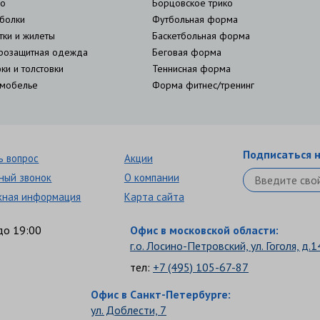
о
Борцовское трико
болки
Футбольная форма
тки и жилеты
Баскетбольная форма
розащитная одежда
Беговая форма
ки и толстовки
Теннисная форма
мобелье
Форма фитнес/тренинг
Подписаться н
ь вопрос
Акции
ный звонок
О компании
кная информация
Карта сайта
до 19:00
Офис в московской области:
г.о. Лосино-Петровский, ул. Гоголя, д.1
тел:
+7 (495) 105-67-87
Офис в Санкт-Петербурге:
ул. Доблести, 7