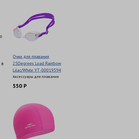
о
Очки для плавания
 в
25Degrees Load Rainbow
Lilac/White УТ-00019594
Аксессуары для плавания
550 Р