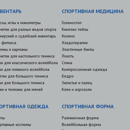
ВЕНТАРЬ
СПОРТИВНАЯ МЕДИЦИНА
осы, иглы и манометры
Голеностоп
метки для разных видов спорта
Кинезио тейпы
нерский и судейский инвентарь
Колено
 фитнеса
Хладотерапия
енны и карманы
Эластичные бинты
метки для настольного тенниса
Локоть
ки для классического волейбола
Спина
ки для пляжного волейбола
Компрессионная одежда
етки для большого тенниса
Бедро
ки для большого тенниса
Запястье и палец
ки и тележки для мячей
Клеи и аэрозоли
ОРТИВНАЯ ОДЕЖДА
СПОРТИВНАЯ ФОРМА
рты
Разминочная форма
ртивные костюмы
Волейбольная форма