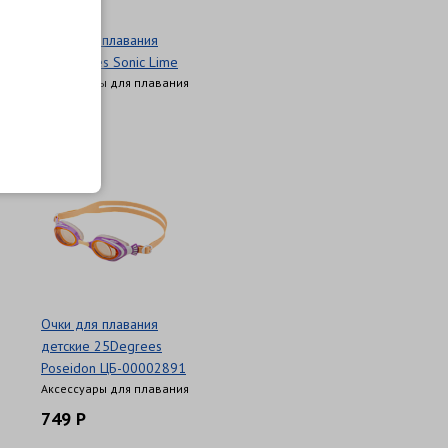
Очки для плавания
25Degrees Sonic Lime
Аксессуары для плавания
649 Р
Очки для плавания
детские 25Degrees
Poseidon ЦБ-00002891
Аксессуары для плавания
749 Р