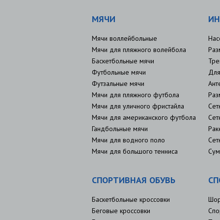
МЯЧИ
ИН
Мячи воллейбольные
Нас
Мячи для пляжного волейбола
Раз
Баскетбольные мячи
Тре
Футбольные мячи
Для
Футзальные мячи
Ант
Мячи для пляжного футбола
Раз
Мячи для уличного фристайла
Сет
Мячи для американского футбола
Сет
Гандбольные мячи
Рак
Мячи для водного поло
Сет
Мячи для большого тенниса
Сум
СПОРТИВНАЯ ОБУВЬ
СП
Баскетбольные кроссовки
Шо
Беговые кроссовки
Спо