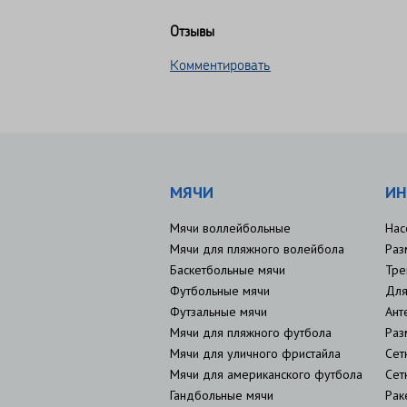
Отзывы
Комментировать
МЯЧИ
ИН
Мячи воллейбольные
Нас
Мячи для пляжного волейбола
Раз
Баскетбольные мячи
Тре
Футбольные мячи
Для
Футзальные мячи
Ант
Мячи для пляжного футбола
Раз
Мячи для уличного фристайла
Сет
Мячи для американского футбола
Сет
Гандбольные мячи
Рак