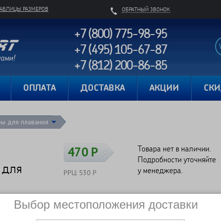
ТАБЛИЦЫ РАЗМЕРОВ
ОБРАТНЫЙ ЗВОНОК
+7 (800) 775-98-95
+7 (495) 105-67-87
+7 (812) 200-86-85
Карта сайта
ОПЛАТА
ДОСТАВКА
АКЦИИ
СК
ры для плавания
Товара нет в наличии.
470 Р
Подробности уточняйте
 для
у менеджера.
РРЦ: 530 Р
Выбор местоположения доставки
Сравнить
Нет в наличии