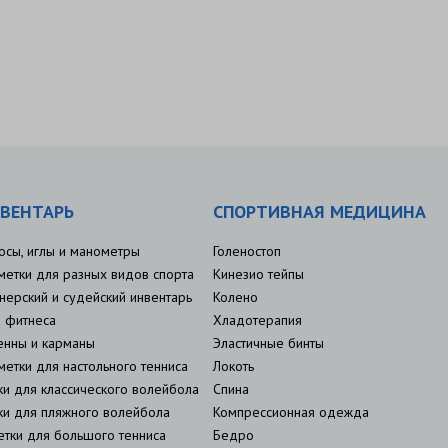
ВЕНТАРЬ
СПОРТИВНАЯ МЕДИЦИНА
осы, иглы и манометры
Голеностоп
метки для разных видов спорта
Кинезио тейпы
нерский и судейский инвентарь
Колено
 фитнеса
Хладотерапия
енны и карманы
Эластичные бинты
метки для настольного тенниса
Локоть
ки для классического волейбола
Спина
ки для пляжного волейбола
Компрессионная одежда
етки для большого тенниса
Бедро