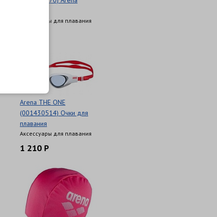
(003149170) Arena
AIRSOFT
Аксессуары для плавания
1 360 Р
Arena THE ONE
(001430514) Очки для
плавания
Аксессуары для плавания
1 210 Р