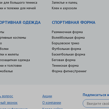
ки для большого тенниса
Запястье и палец
ки и тележки для мячей
Клеи и аэрозоли
ОРТИВНАЯ ОДЕЖДА
СПОРТИВНАЯ ФОРМА
рты
Разминочная форма
ртивные костюмы
Волейбольная форма
о
Борцовское трико
болки
Футбольная форма
тки и жилеты
Баскетбольная форма
розащитная одежда
Беговая форма
ки и толстовки
Теннисная форма
мобелье
Форма фитнес/тренинг
Подписаться н
ь вопрос
Акции
ный звонок
О компании