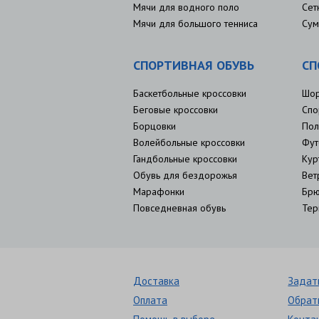
Мячи для водного поло
Сет
Мячи для большого тенниса
Сум
СПОРТИВНАЯ ОБУВЬ
СП
Баскетбольные кроссовки
Шо
Беговые кроссовки
Спо
Борцовки
Пол
Волейбольные кроссовки
Фут
Гандбольные кроссовки
Кур
Обувь для бездорожья
Вет
Марафонки
Брю
Повседневная обувь
Тер
Доставка
Задат
Оплата
Обрат