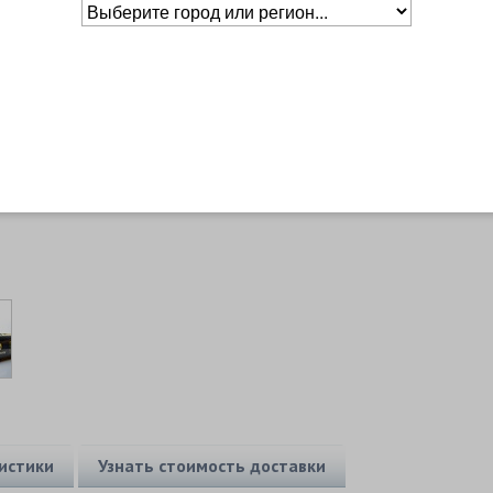
Основное о товаре
Бренд
Double Fish
Уровень
Профессиональный
истики
Узнать стоимость доставки