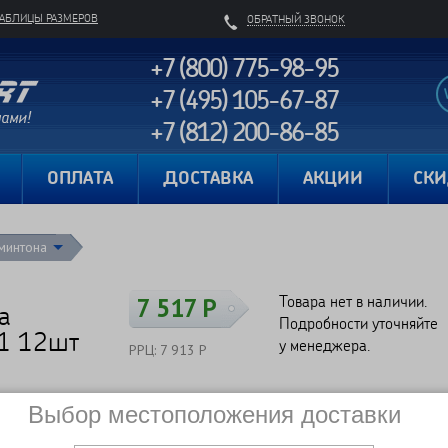
ТАБЛИЦЫ РАЗМЕРОВ
ОБРАТНЫЙ ЗВОНОК
+7 (800) 775-98-95
+7 (495) 105-67-87
+7 (812) 200-86-85
Карта сайта
ОПЛАТА
ДОСТАВКА
АКЦИИ
СК
минтона
Товара нет в наличии.
7 517 Р
а
Подробности уточняйте
01 12шт
у менеджера.
РРЦ: 7 913 Р
Выбор местоположения доставки
Сравнить
Нет в наличии