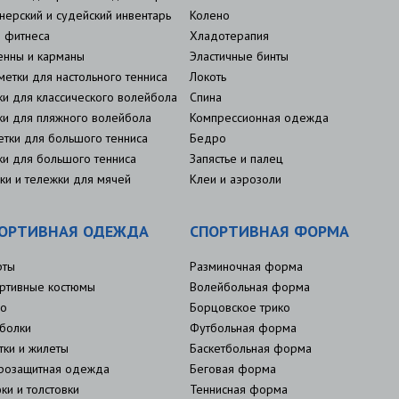
нерский и судейский инвентарь
Колено
 фитнеса
Хладотерапия
енны и карманы
Эластичные бинты
метки для настольного тенниса
Локоть
ки для классического волейбола
Спина
ки для пляжного волейбола
Компрессионная одежда
етки для большого тенниса
Бедро
ки для большого тенниса
Запястье и палец
ки и тележки для мячей
Клеи и аэрозоли
ОРТИВНАЯ ОДЕЖДА
СПОРТИВНАЯ ФОРМА
рты
Разминочная форма
ртивные костюмы
Волейбольная форма
о
Борцовское трико
болки
Футбольная форма
тки и жилеты
Баскетбольная форма
розащитная одежда
Беговая форма
ки и толстовки
Теннисная форма