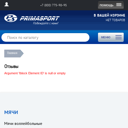
Togg
ПОМОЩЬ
+7 (800) 775-98-95
navig
В ВАШЕЙ КОРЗИНЕ
НЕТ ТОВАРОВ
Toggl
МЕНЮ
naviga
Главная
Отзывы
Argument 'Iblock Element ID' is null or empty
МЯЧИ
Мячи воллейбольные